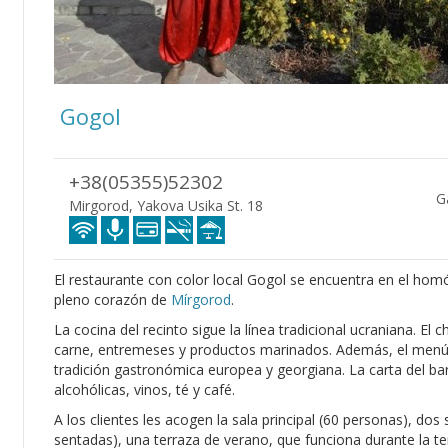
Gogol
+38(05355)52302
G
Mirgorod, Yakova Usika St. 18
El restaurante con color local Gogol se encuentra en el hom
pleno corazón de
Mírgorod
.
La cocina del recinto sigue la línea tradicional ucraniana. El 
carne, entremeses y productos marinados. Además, el menú 
tradición gastronómica europea y georgiana. La carta del ba
alcohólicas, vinos, té y café.
A los clientes les acogen la sala principal (60 personas), do
sentadas), una terraza de verano, que funciona durante la 