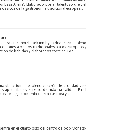
uentra en el centro financiero ‘Tsentavr-plaza’
Donbass Arena’. Elaborado por el talentoso chef, el
 clásicos de la gastronomía tradicional europea...
 km)
uentra en el hotel Park Inn by Radisson en el pleno
nto apuesta por los tradicionales platos europeos y
ección de bebidas y elaborados cócteles. Los...
una ubicación en el pleno corazón de la ciudad y se
tos apetecibles y servicio de máxima calidad. En el
tos de la gastronomía casera europea y...
entra en el cuarto piso del centro de ocio ‘Donetsk