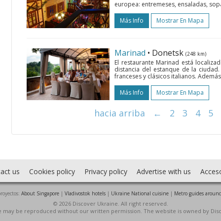
europea: entremeses, ensaladas, sopas
Más Info
Mostrar En Mapa
Marinad
• Donetsk
(248 km)
El restaurante Marinad está localiz
distancia del estanque de la ciudad
franceses y clásicos italianos. Además
Más Info
Mostrar En Mapa
hacia arriba
←
2
3
4
5
act us
Cookies policy
Privacy policy
Advertise with us
Acces
royectos:
About Singapore
|
Vladivostok hotels
|
Ukraine National cuisine
|
Metro guides around
© 2026 Discover Ukraine. All right reserved.
ite may be reproduced without our written permission. The website is owned by Dis