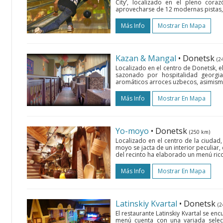
City’, localizado en el pleno cora
aprovecharse de 12 modernas pistas, a
Más Info
Mostrar En Mapa
Kazan & Mangal
• Donetsk
(2
Localizado en el centro de Donetsk, 
sazonado por hospitalidad georgi
aromáticos arroces uzbecos, asimismo 
Más Info
Mostrar En Mapa
Yo-moyo
• Donetsk
(250 km)
Localizado en el centro de la ciudad, 
moyo se jacta de un interior peculiar,
del recinto ha elaborado un menú rico
Más Info
Mostrar En Mapa
Latinskiy Kvartal
• Donetsk
(2
El restaurante Latinskiy Kvartal se en
menú cuenta con una variada selecc