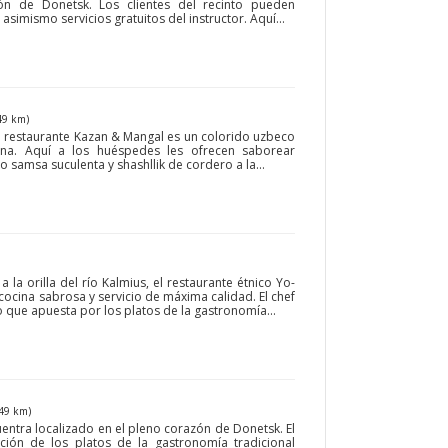
zón de Donetsk. Los clientes del recinto pueden
simismo servicios gratuitos del instructor. Aquí...
49 km)
el restaurante Kazan & Mangal es un colorido uzbeco
ana. Aquí a los huéspedes les ofrecen saborear
samsa suculenta y shashllik de cordero a la...
a la orilla del río Kalmius, el restaurante étnico Yo-
 cocina sabrosa y servicio de máxima calidad. El chef
 que apuesta por los platos de la gastronomía...
49 km)
cuentra localizado en el pleno corazón de Donetsk. El
ión de los platos de la gastronomía tradicional