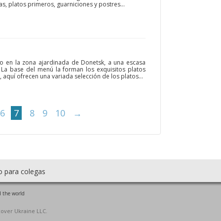
, platos primeros, guarniciones y postres...
ado en la zona ajardinada de Donetsk, a una escasa
. La base del menú la forman los exquisitos platos
, aquí ofrecen una variada selección de los platos...
6
7
8
9
10
→
o para colegas
 the world
cover Ukraine LLC.