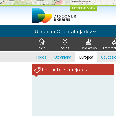
MOSTRAR MAPA
Ucrania
Oriental
Járkiv
Inicio
Sitios
Ocio activo
Entreten
Todos
Ucraniana
Europea
Caucási
Los hoteles mejores