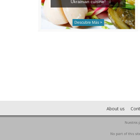
Ukrainian cuisine!
Descubre Más >
About us
Cont
Nuestros p
No part of this s