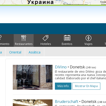
imiento
Restaurantes
Hoteles
Eventos
Viajes
ca
Oriental
Asiática
DiVino
• Donetsk
(249 km)
El restaurante de vino DiVino goza de 
recinto representa una nueva concepci
calidad. Elaborado por el chef italian
Más Info
Mostrar En Mapa
Bruderschaft
• Donetsk
(248 k