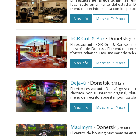
El restaurante Bruderschaft se enc
localizado en enfrente del estadio ‘
menú del recinto cuenta con los platos
Más Info
Mostrar En Mapa
RGB Grill & Bar
• Donetsk
(250
El restaurante RGB Grill & Bar se enc
corazón de Donetsk. El menú del reci
típicos italianos. Hay una variada sel
Más Info
Mostrar En Mapa
Dejavú
• Donetsk
(249 km)
El retro restaurante Dejavú goza de 
destaca por su interior original, pla
menú del recinto apuestan por los pla
Más Info
Mostrar En Mapa
Maximym
• Donetsk
(246 km)
El centro de bowling Maximym se encu