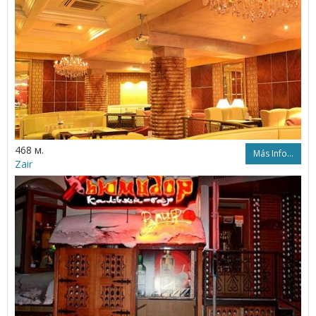
468 м.
Más Info...
Zair