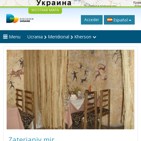
MOSTRAR MAPA
Acceder
Español
Menu
Ucrania
Meridional
Kherson
Zaterianiy mir