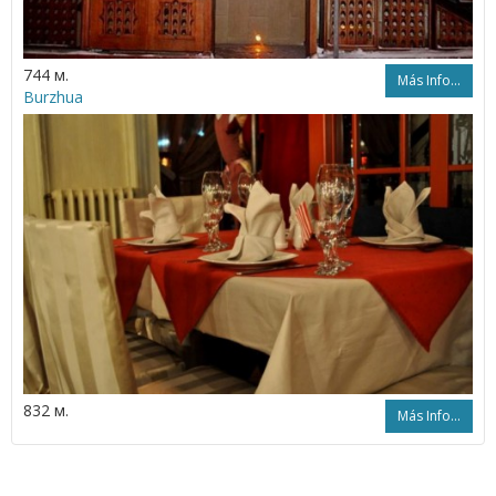
744 м.
Más Info...
Burzhua
832 м.
Más Info...