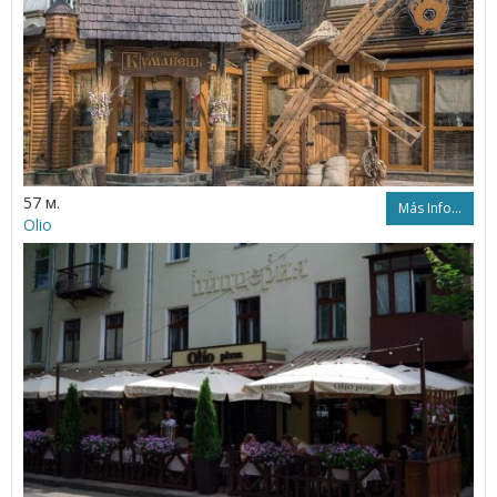
57 м.
Más Info...
Olio