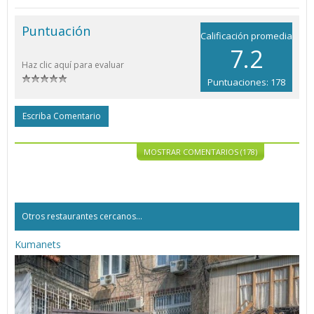
Puntuación
Calificación promedia
7.2
Haz clic aquí para evaluar
Puntuaciones: 178
Escriba Comentario
MOSTRAR COMENTARIOS (178)
Otros restaurantes cercanos...
Kumanets