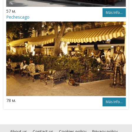
57 м.
Más Info...
Pechescago
78 м.
Más Info...
About us
Contact us
Cookies policy
Privacy policy