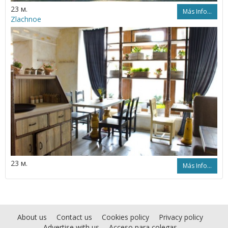
23 м.
Más Info...
Zlachnoe
23 м.
Más Info...
About us
Contact us
Cookies policy
Privacy policy
Advertise with us
Acceso para colegas