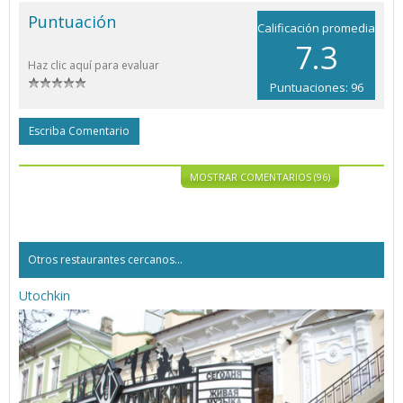
Puntuación
Calificación promedia
7.3
Haz clic aquí para evaluar
Puntuaciones: 96
Escriba Comentario
MOSTRAR COMENTARIOS (96)
Otros restaurantes cercanos...
Utochkin