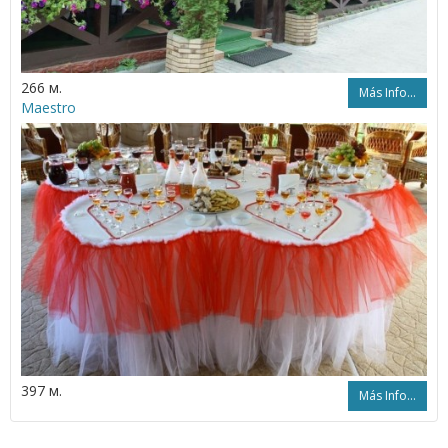
266 м.
Más Info...
Maestro
397 м.
Más Info...