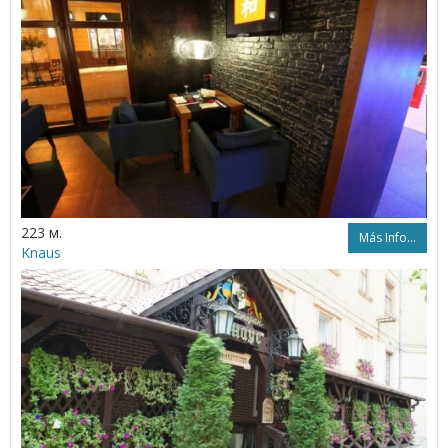
223 м.
Más Info...
Knaus