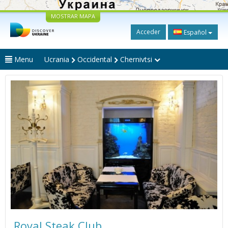
MOSTRAR MAPA
Acceder
Español
Menu
Ucrania
Occidental
Chernivtsi
Royal Steak Club