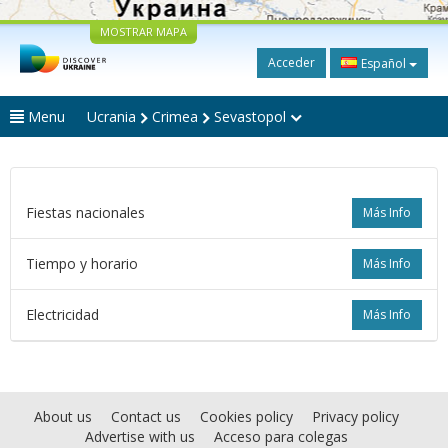
MOSTRAR MAPA
Acceder
Español
Menu
Ucrania
Crimea
Sevastopol
Fiestas nacionales
Más Info
Tiempo y horario
Más Info
Electricidad
Más Info
About us
Contact us
Cookies policy
Privacy policy
Advertise with us
Acceso para colegas