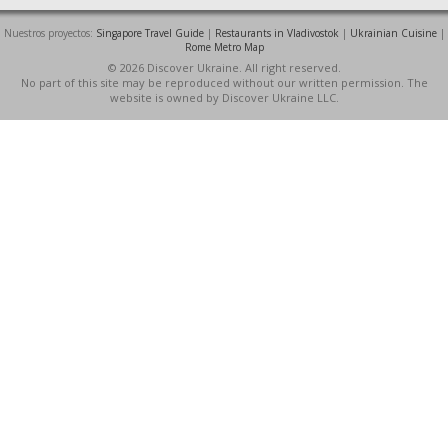
Nuestros proyectos:
Singapore Travel Guide
|
Restaurants in Vladivostok
|
Ukrainian Cuisine
|
Rome Metro Map
© 2026 Discover Ukraine. All right reserved.
No part of this site may be reproduced without our written permission. The
website is owned by Discover Ukraine LLC.