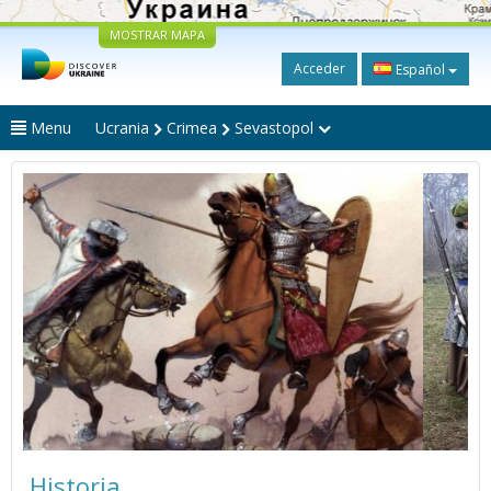
MOSTRAR MAPA
Acceder
Español
Menu
Ucrania
Crimea
Sevastopol
Historia