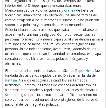
En la segunda mitad del siglo XV, los terrenos de la cuenca
inferior del río Dniéper que se encontraban entre
Mancomunidad de Polonia-Lituania y
Crimea
de tártaros
fueron casi inhabitados. No obstante, los suelos fértiles de
estepa atrajeron a los numerosos fugitivos que no pudieron
soportar la pobreza y miseria de la Mancomunidad de
Polonia-Lituania, asimismo los que trataron de ocultarse de
acosamiento criminal y religioso. Como consecuencia, las
personas formaron una nueva capa social y se denominaron a
sí mismos los cosacos (de túrquico “cosaco” significa una
persona libre e independiente, aventurero). Además de los
ucranianos que constituían la cantidad abrumadora, esa capa
contaba con los tártaros, rusos, polacos, húngaros y
alemanes.
El primer asentamiento de cosacos –Sich de
Zaporizhia
-, fue
fundada detrás de los rápidos del río Dniéper, en la isla de
Jórtitsia
. Allí ellos escogían sus caudillos así llamados
hetmanes. Primero, las tropas de cosacos defendieron las
fronteras meridionales y repelieron los ataques de tártaros.
Sin embargo, al practicar mucho el arte bélico, lucharon no
sólo contra los musulmanes sino protegieron de la opresión
nacional de los magnates polacos.