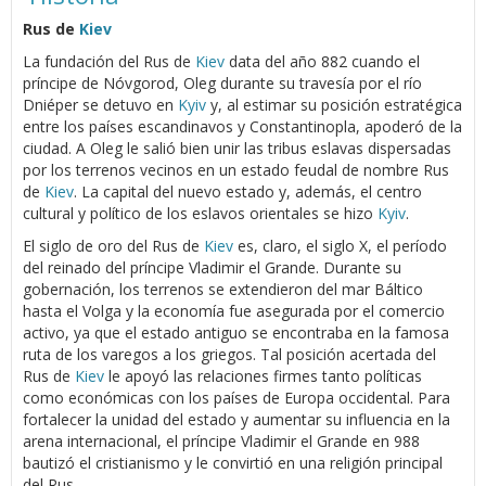
Rus de
Kiev
La fundación del Rus de
Kiev
data del año 882 cuando el
príncipe de Nóvgorod, Oleg durante su travesía por el río
Dniéper se detuvo en
Kyiv
y, al estimar su posición estratégica
entre los países escandinavos y Constantinopla, apoderó de la
ciudad. A Oleg le salió bien unir las tribus eslavas dispersadas
por los terrenos vecinos en un estado feudal de nombre Rus
de
Kiev
. La capital del nuevo estado y, además, el centro
cultural y político de los eslavos orientales se hizo
Kyiv
.
El siglo de oro del Rus de
Kiev
es, claro, el siglo X, el período
del reinado del príncipe Vladimir el Grande. Durante su
gobernación, los terrenos se extendieron del mar Báltico
hasta el Volga y la economía fue asegurada por el comercio
activo, ya que el estado antiguo se encontraba en la famosa
ruta de los varegos a los griegos. Tal posición acertada del
Rus de
Kiev
le apoyó las relaciones firmes tanto políticas
como económicas con los países de Europa occidental. Para
fortalecer la unidad del estado y aumentar su influencia en la
arena internacional, el príncipe Vladimir el Grande en 988
bautizó el cristianismo y le convirtió en una religión principal
del Rus.