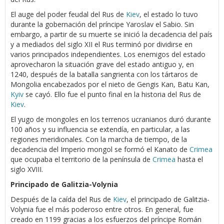
El auge del poder feudal del Rus de
Kiev
, el estado lo tuvo
durante la gobernación del príncipe Yaroslav el Sabio. Sin
embargo, a partir de su muerte se inició la decadencia del país
y a mediados del siglo XII el Rus terminó por dividirse en
varios principados independientes. Los enemigos del estado
aprovecharon la situación grave del estado antiguo y, en
1240, después de la batalla sangrienta con los tártaros de
Mongolia encabezados por el nieto de Gengis Kan, Batu Kan,
Kyiv
se cayó. Ello fue el punto final en la historia del Rus de
Kiev
.
El yugo de mongoles en los terrenos ucranianos duró durante
100 años y su influencia se extendía, en particular, a las
regiones meridionales. Con la marcha de tiempo, de la
decadencia del Imperio mongol se formó el Kanato de
Crimea
que ocupaba el territorio de la península de
Crimea
hasta el
siglo XVIII.
Principado de Galitzia-Volynia
Después de la caída del Rus de
Kiev
, el principado de Galitzia-
Volynia fue el más poderoso entre otros. En general, fue
creado en 1199 gracias a los esfuerzos del príncipe Román