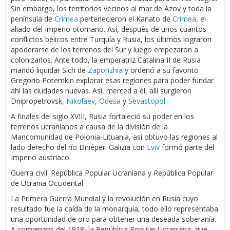
Sin embargo, los territorios vecinos al mar de Azov y toda la
península de
Crimea
pertenecieron el Kanato de
Crimea
, el
aliado del Imperio otomano. Así, después de unos cuantos
conflictos bélicos entre Turquía y Rusia, los últimos lograron
apoderarse de los terrenos del Sur y luego empezaron a
colonizarlos. Ante todo, la emperatriz Catalina II de Rusia
mandó liquidar Sich de
Zaporizhia
y ordenó a su favorito
Gregorio Potemkin explorar esas regiones para poder fundar
ahí las ciudades nuevas. Así, merced a él, allí surgieron
Dnipropetrovsk,
Nikolaev
,
Odesa
y
Sevastopol
.
A finales del siglo XVIII, Rusia fortaleció su poder en los
terrenos ucranianos a causa de la división de la
Mancomunidad de Polonia-Lituania, así obtuvo las regiones al
lado derecho del río Dniéper. Galizia con
Lviv
formó parte del
Imperio austriaco.
Guerra civil. República Popular Ucraniana y República Popular
de Ucrania Occidental
La Primera Guerra Mundial y la revolución en Rusia cuyo
resultado fue la caída de la monarquía, todo ello representaba
una oportunidad de oro para obtener una deseada soberanía.
A comienzos del 1918, la República Popular Ucraniana, que