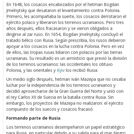
En 1648, los cosacos encabezados por el hetman Bogdan
Jmelnytsky que desataron el levantamiento contra Polonia.
Primero, les acompañaba la suerte, los cosacos derrotaron el
ejército polaco y liberaron los terrenos ucranianos. Pero tres
años después, ellos fracasaron y se vieron obligados a
dirigirse al zar ruso. En 1654, Bogdan Jmelnytsky concluyó el
tratado bélico con Rusia. Según prescribía, los rusos debieron
apoyar a los cosacos en la lucha contra Polonia. Pero en vez
de ellos, las tropas rusas lidiaron con polacos por las tierras
ucranianas. Su resultado es un armisticio que previó la división
de los terrenos ucranianos: las occidentales los obtuvo
Polonia, y las orientales y
Kyiv
los recibió Rusia.
Un medio siglo después, hetman Iván Mazepa que no cesaba
luchar por la independencia de los terrenos ucranianos y
decidió aprovecharse de la Gran Guerra del Norte y unió con
el rey Carlos XII de Suecia en la batalla contra Rusia. Sin
embargo, los proyectos de Mazepa no realizaron: el ejército
compuesto de los suecos y cosacos fracasó.
Formando parte de Rusia
Los terrenos ucranianos desempeñaron un papel estratégico
para Rusia, en particular debido a su salida para el mar Negro.