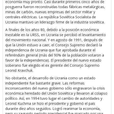
economía muy pronto. Casi durante primeros cinco años de
posguerra fueron reconstruidas todas fábricas metalúrgicas,
minas de carbón, nuevas empresas del sector militar y
centrales eléctricas. La república Soviética Socialista de
Ucrania mantuvo un liderazgo firme de la industria soviética.
A finales de los años 80, debido a la posición económica
inestable en la URSS, en Ucrania se percibió el levantamiento
del movimiento nacional. Y en agosto de 1991, después de
que la Unión estuvo a caer, el Consejo Supremo declaró la
independencia de Ucrania que fue aprobada durante el
referéndum general (más del 90% de la población votaron a
favor de la independencia). El presidente del nuevo estado
soberano fue elegido el ex gerente del Consejo Supremo
Leonid Kravchuk.
No obstante, el desarrollo de Ucrania como un estado
independiente fue bastante grave. Las reformas
inconsecuentes del nuevo gobierno sólo engravaron la crisis
económica heredado del Unión Soviética y llevaron al colapso
político. Así, en 1994 tuvo lugar el cambio de autoridades y
Leonid Kuchma se hizo el presidente y gobernó el país
durante diez años seguidos. Logró reanimar la economía,
pero su segundo período presidencial fue marcado por una