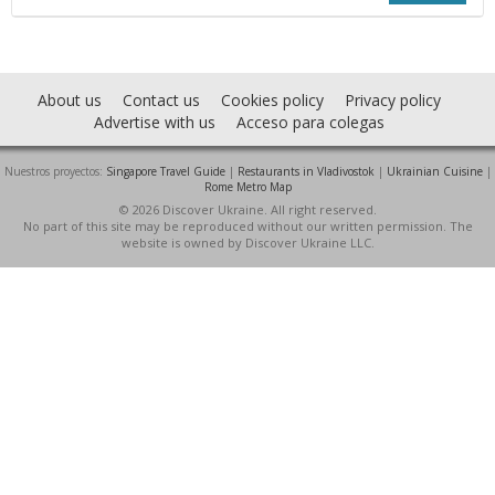
About us
Contact us
Cookies policy
Privacy policy
Advertise with us
Acceso para colegas
Nuestros proyectos:
Singapore Travel Guide
|
Restaurants in Vladivostok
|
Ukrainian Cuisine
|
Rome Metro Map
© 2026 Discover Ukraine. All right reserved.
No part of this site may be reproduced without our written permission. The
website is owned by Discover Ukraine LLC.