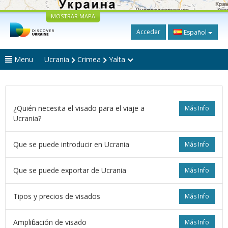
MOSTRAR MAPA
Acceder
Español
Menu
Ucrania
Crimea
Yalta
¿Quién necesita el visado para el viaje a
Más Info
Ucrania?
Que se puede introducir en Ucrania
Más Info
Que se puede exportar de Ucrania
Más Info
Tipos y precios de visados
Más Info
Amplificación de visado
Más Info