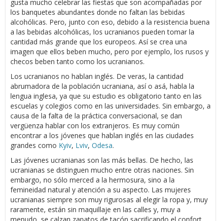
gusta mucho celebrar las fiestas que son acompañadas por
los banquetes abundantes donde no faltan las bebidas
alcohólicas. Pero, junto con eso, debido a la resistencia buena
a las bebidas alcohólicas, los ucranianos pueden tomar la
cantidad más grande que los europeos. Así se crea una
imagen que ellos beben mucho, pero por ejemplo, los rusos y
checos beben tanto como los ucranianos.
Los ucranianos no hablan inglés. De veras, la cantidad
abrumadora de la población ucraniana, así o asá, habla la
lengua inglesa, ya que su estudio es obligatorio tanto en las
escuelas y colegios como en las universidades. Sin embargo, a
causa de la falta de la práctica conversacional, se dan
vergüenza hablar con los extranjeros. Es muy común
encontrar a los jóvenes que hablan inglés en las ciudades
grandes como
Kyiv
,
Lviv
,
Odesa
.
Las jóvenes ucranianas son las más bellas. De hecho, las
ucranianas se distinguen mucho entre otras naciones. Sin
embargo, no sólo merced a la hermosura, sino a la
femineidad natural y atención a su aspecto. Las mujeres
ucranianas siempre son muy rigurosas al elegir la ropa y, muy
raramente, están sin maquillaje en las calles y, muy a
menudo, se calzan zapatos de tacón sacrificando el confort