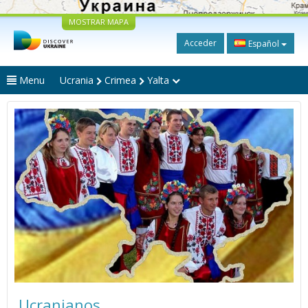
MOSTRAR MAPA
Acceder
Español
Menu
Ucrania
Crimea
Yalta
Ucranianos