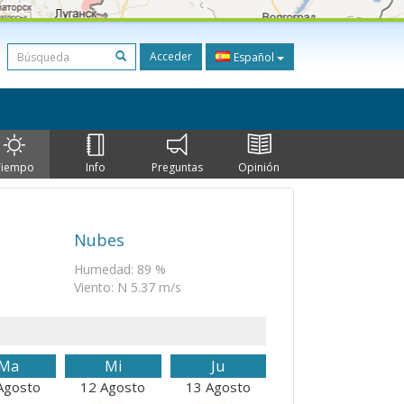
Acceder
Español
Tiempo
Info
Preguntas
Opinión
Nubes
Humedad: 89 %
Viento: N 5.37 m/s
Ma
Mi
Ju
Agosto
12 Agosto
13 Agosto