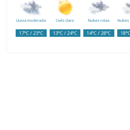
Lluvia moderada
Cielo claro
Nubes rotas
Nubes 
17°C / 23°C
13°C / 24°C
14°C / 28°C
18°C