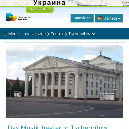
KARTE ZEIGEN
Anmelden
Deutsch
Menu
die Ukraine
Zentral
Tschernihiw
Das Musiktheater in Tschernihiw