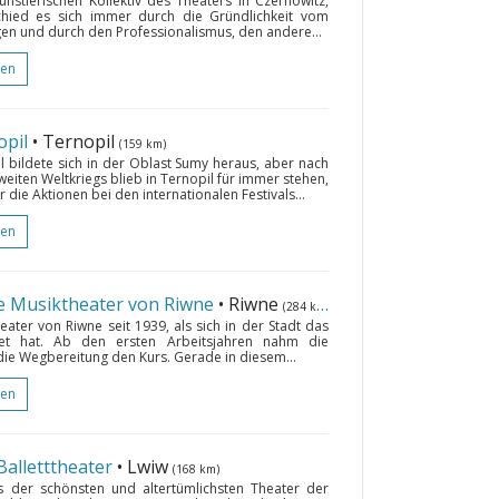
nstlerischen Kollektiv des Theaters in Czernowitz,
chied es sich immer durch die Gründlichkeit vom
en und durch den Professionalismus, den andere...
gen
opil
• Ternopil
(159 km)
 bildete sich in der Oblast Sumy heraus, aber nach
iten Weltkriegs blieb in Ternopil für immer stehen,
für die Aktionen bei den internationalen Festivals...
gen
e Musiktheater von Riwne
• Riwne
(284 km)
ater von Riwne seit 1939, als sich in der Stadt das
ildet hat. Ab den ersten Arbeitsjahren nahm die
ie Wegbereitung den Kurs. Gerade in diesem...
gen
alletttheater
• Lwiw
(168 km)
s der schönsten und altertümlichsten Theater der