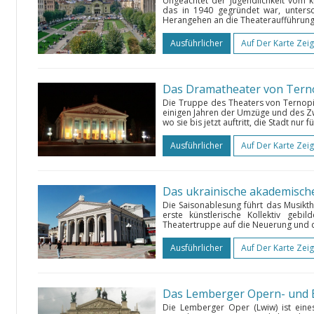
Ungeachtet der Jugendlichkeit vom kü
das in 1940 gegründet war, unters
Herangehen an die Theateraufführung
Ausführlicher
Auf Der Karte Zei
Das Dramatheater von Tern
Die Truppe des Theaters von Ternopil
einigen Jahren der Umzüge und des Zwe
wo sie bis jetzt auftritt, die Stadt nur 
Ausführlicher
Auf Der Karte Zei
Das ukrainische akademisch
Die Saisonablesung führt das Musikthe
erste künstlerische Kollektiv geb
Theatertruppe auf die Neuerung und d
Ausführlicher
Auf Der Karte Zei
Das Lemberger Opern- und B
Die Lemberger Oper (Lwiw) ist eine