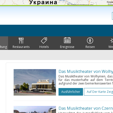
ltung
Restaurants
Hotels
Ereignisse
Reisen
We
Das Musiktheater von Wolh
Das Musiktheater von Wolhynien, das sc
für das musterhafte auf dem Territo
aufgrund der zwei bemerkenswerten T
Ausführlicher
Auf Der Karte Zei
Das Musiktheater von Czern