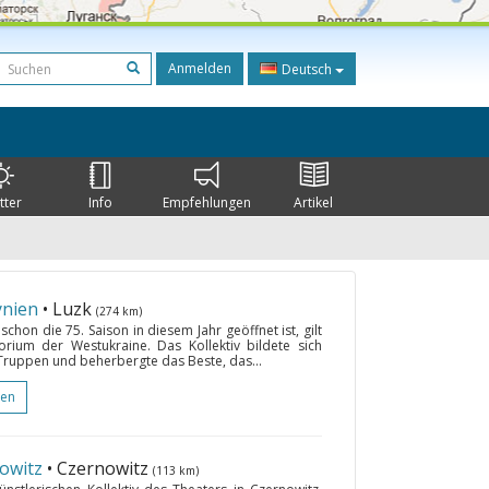
Anmelden
Deutsch
tter
Info
Empfehlungen
Artikel
ynien
• Luzk
(274 km)
hon die 75. Saison in diesem Jahr geöffnet ist, gilt
rium der Westukraine. Das Kollektiv bildete sich
ruppen und beherbergte das Beste, das...
gen
owitz
• Czernowitz
(113 km)