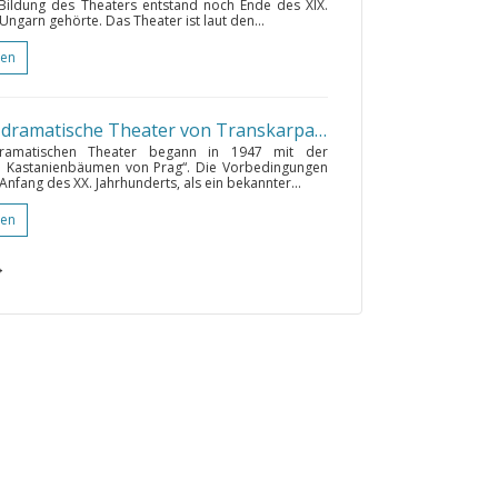
Bildung des Theaters entstand noch Ende des XIX.
Ungarn gehörte. Das Theater ist laut den...
gen
Das ukrainische musikalisch-dramatische Theater von Transkarpatien
• Uschhorod
(159 k
dramatischen Theater begann in 1947 mit der
n Kastanienbäumen von Prag“. Die Vorbedingungen
nfang des ХХ. Jahrhunderts, als ein bekannter...
gen
→