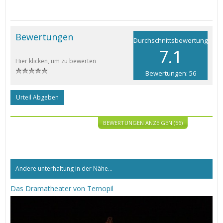
Bewertungen
Durchschnittsbewertung
7.1
Hier klicken, um zu bewerten
Bewertungen: 56
Urteil Abgeben
BEWERTUNGEN ANZEIGEN (56)
Andere unterhaltung in der Nähe...
Das Dramatheater von Ternopil