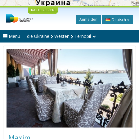
KARTE ZEIGEN
Anmelden
Deutsch
Menu
die Ukraine
Westen
Ternopil
Maxim