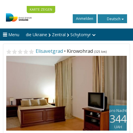
KARTE ZEIGEN
Anmelden
Deutsch
Menu
die Ukraine
Zentral
Schytomyr
Elisavetgrad
• Kirowohrad
(325 km)
pro Nacht
344
UAH