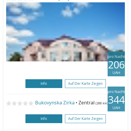
pro Nacht
206
UAH
Info
Auf Der Karte Zeigen
pro Nacht
344
Bukovynska Zirka
• Zentral
(288 km)
UAH
Info
Auf Der Karte Zeigen