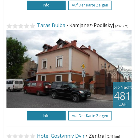
Info
Auf Der Karte Zeigen
Taras Bulba
• Kamjanez-Podilskyj
(232 km)
pro Nacht
481
UAH
Info
Auf Der Karte Zeigen
Hotel Gostynniy Dvir
• Zentral
(249 km)