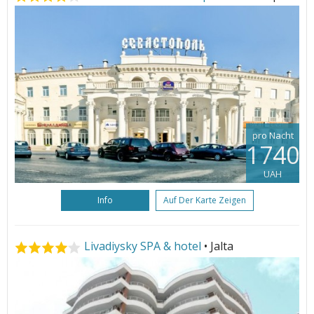
pro Nacht
1740
UAH
Info
Auf Der Karte Zeigen
Livadiysky SPA & hotel
• Jalta