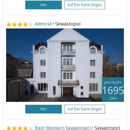
Info
Auf Der Karte Zeigen
Admiral
• Sewastopol
pro Nacht
1695
UAH
Info
Auf Der Karte Zeigen
Best Western Sewastopol
• Sewastopol