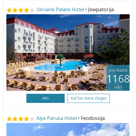
Ukraine Palace Hotel
• Jewpatorija
pro Nacht
1168
UAH
Info
Auf Der Karte Zeigen
Alye Parusa Hotel
• Feodossija