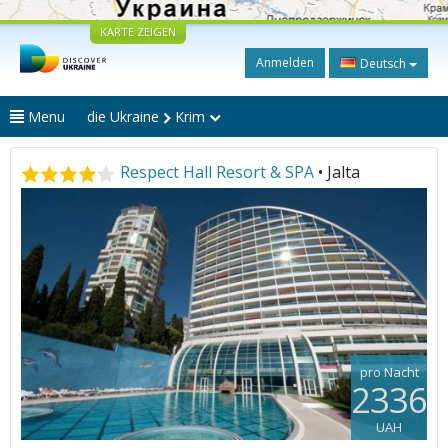
KARTE ZEIGEN
Anmelden
Deutsch
Menu
die Ukraine
Krim
Respect Hall Resort & SPA
• Jalta
pro Nacht
2336
UAH