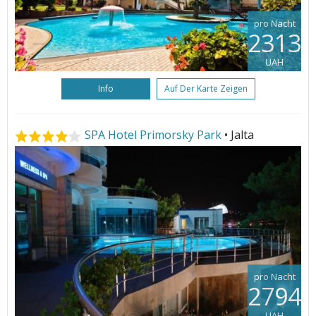
pro Nacht
2313
UAH
Info
Auf Der Karte Zeigen
SPA Hotel Primorsky Park
• Jalta
pro Nacht
2794
UAH