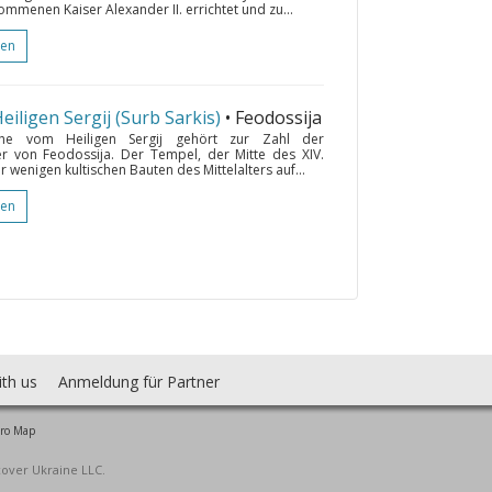
mmenen Kaiser Alexander II. errichtet und zu...
gen
iligen Sergij (Surb Sarkis)
• Feodossija
rche vom Heiligen Sergij gehört zur Zahl der
er von Feodossija. Der Tempel, der Mitte des XIV.
er wenigen kultischen Bauten des Mittelalters auf...
gen
ith us
Anmeldung für Partner
ro Map
cover Ukraine LLC.