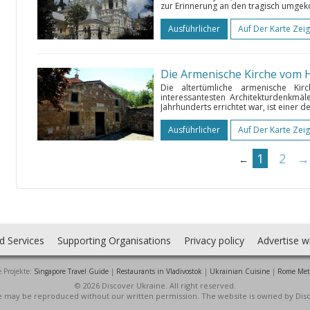
zur Erinnerung an den tragisch umgeko
Ausführlicher
Auf Der Karte Zei
Die Armenische Kirche vom He
Die altertümliche armenische Ki
interessantesten Architekturdenkmäl
Jahrhunderts errichtet war, ist einer d
Ausführlicher
Auf Der Karte Zei
1
2
→
←
d Services
Supporting Organisations
Privacy policy
Advertise w
 Projekte:
Singapore Travel Guide
|
Restaurants in Vladivostok
|
Ukrainian Cuisine
|
Rome Met
© 2026 Discover Ukraine. All right reserved.
ite may be reproduced without our written permission. The website is owned by Dis