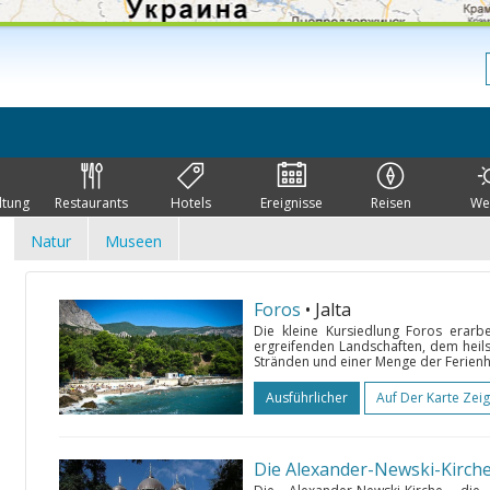
ltung
Restaurants
Hotels
Ereignisse
Reisen
We
Natur
Museen
Foros
• Jalta
Die kleine Kursiedlung Foros erarb
ergreifenden Landschaften, dem hei
Stränden und einer Menge der Ferienhe
Ausführlicher
Auf Der Karte Zei
Die Alexander-Newski-Kirche