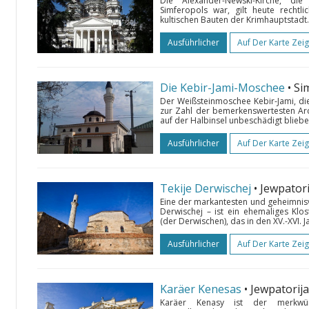
Die Alexander-Newski-Kirche, d
Simferopols war, gilt heute rechtl
kultischen Bauten der Krimhauptstadt. 
Ausführlicher
Auf Der Karte Zei
Die Kebir-Jami-Moschee
• Si
Der Weißsteinmoschee Kebir-Jami, die
zur Zahl der bemerkenswertesten Arc
auf der Halbinsel unbeschädigt blieben
Ausführlicher
Auf Der Karte Zei
Tekije Derwischej
• Jewpatori
Eine der markantesten und geheimnisv
Derwischej – ist ein ehemaliges 
(der Derwischen), das in den XV.-XVI. J
Ausführlicher
Auf Der Karte Zei
Karäer Kenesas
• Jewpatorija
Karäer Kenasy ist der merkwü