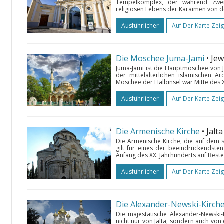
Tempelkomplex, der während zwei
religiösen Lebens der Karaimen von der
Ausführlicher
Auf Der Karte Zei
Die Moschee Juma-Jami
• Je
Juma-Jami ist die Hauptmoschee von 
der mittelalterlichen islamischen A
Moschee der Halbinsel war Mitte des 
Ausführlicher
Auf Der Karte Zei
Die Armenische Kirche
• Jalta
Die Armenische Kirche, die auf dem 
gilt für eines der beeindruckendsten
Anfang des XX. Jahrhunderts auf Beste
Ausführlicher
Auf Der Karte Zei
Die Alexander-Newski-Kirch
Die majestätische Alexander-Newski-
nicht nur von Jalta, sondern auch von