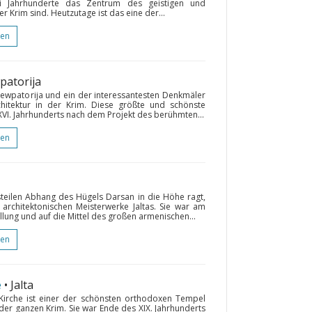
 Jahrhunderte das Zentrum des geistigen und
 Krim sind. Heutzutage ist das eine der...
gen
wpatorija
Jewpatorija und ein der interessantesten Denkmäler
rchitektur in der Krim. Diese größte und schönste
XVI. Jahrhunderts nach dem Projekt des berühmten...
gen
steilen Abhang des Hügels Darsan in die Höhe ragt,
 architektonischen Meisterwerke Jaltas. Sie war am
llung und auf die Mittel des großen armenischen...
gen
e
• Jalta
Kirche ist einer der schönsten orthodoxen Tempel
 der ganzen Krim. Sie war Ende des XIX. Jahrhunderts