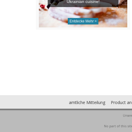
Ukrainian cuisine!
Entdecke Mehr >
amtliche Mitteilung
Product an
Unsere
No part of this s