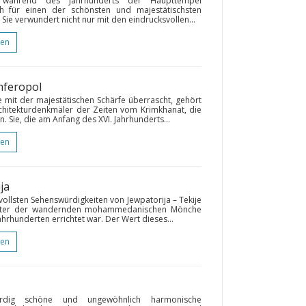
ie während des Jahrhunderts der Haupttempel
ich für einen der schönsten und majestätischsten
Sie verwundert nicht nur mit den eindrucksvollen...
gen
mferopol
 mit der majestätischen Schärfe überrascht, gehört
hitekturdenkmäler der Zeiten vom Krimkhanat, die
. Sie, die am Anfang des XVI. Jahrhunderts...
gen
ja
ollsten Sehenswürdigkeiten von Jewpatorija – Tekije
Kloster der wandernden mohammedanischen Mönche
ahrhunderten errichtet war. Der Wert dieses...
gen
rdig schöne und ungewöhnlich harmonische