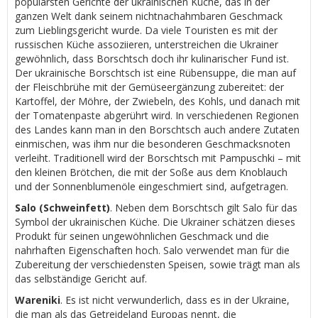
populärsten Gerichte der ukrainischen Küche, das in der
ganzen Welt dank seinem nichtnachahmbaren Geschmack
zum Lieblingsgericht wurde. Da viele Touristen es mit der
russischen Küche assoziieren, unterstreichen die Ukrainer
gewöhnlich, dass Borschtsch doch ihr kulinarischer Fund ist.
Der ukrainische Borschtsch ist eine Rübensuppe, die man auf
der Fleischbrühe mit der Gemüseergänzung zubereitet: der
Kartoffel, der Möhre, der Zwiebeln, des Kohls, und danach mit
der Tomatenpaste abgerührt wird. In verschiedenen Regionen
des Landes kann man in den Borschtsch auch andere Zutaten
einmischen, was ihm nur die besonderen Geschmacksnoten
verleiht. Traditionell wird der Borschtsch mit Pampuschki – mit
den kleinen Brötchen, die mit der Soße aus dem Knoblauch
und der Sonnenblumenöle eingeschmiert sind, aufgetragen.
Salo (Schweinfett)
. Neben dem Borschtsch gilt Salo für das
Symbol der ukrainischen Küche. Die Ukrainer schätzen dieses
Produkt für seinen ungewöhnlichen Geschmack und die
nahrhaften Eigenschaften hoch. Salo verwendet man für die
Zubereitung der verschiedensten Speisen, sowie trägt man als
das selbständige Gericht auf.
Wareniki
. Es ist nicht verwunderlich, dass es in der Ukraine,
die man als das Getreideland Europas nennt, die