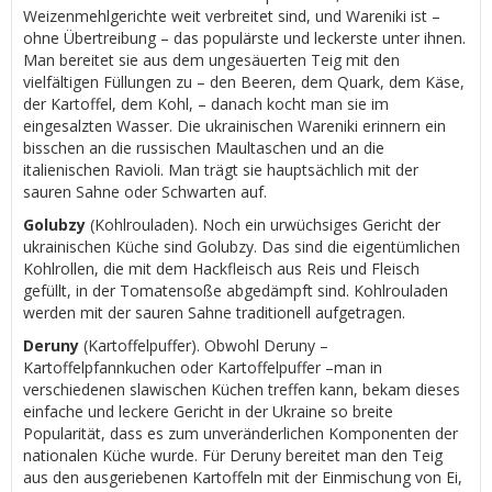
Weizenmehlgerichte weit verbreitet sind, und Wareniki ist –
ohne Übertreibung – das populärste und leckerste unter ihnen.
Man bereitet sie aus dem ungesäuerten Teig mit den
vielfältigen Füllungen zu – den Beeren, dem Quark, dem Käse,
der Kartoffel, dem Kohl, – danach kocht man sie im
eingesalzten Wasser. Die ukrainischen Wareniki erinnern ein
bisschen an die russischen Maultaschen und an die
italienischen Ravioli. Man trägt sie hauptsächlich mit der
sauren Sahne oder Schwarten auf.
Golubzy
(Kohlrouladen). Noch ein urwüchsiges Gericht der
ukrainischen Küche sind Golubzy. Das sind die eigentümlichen
Kohlrollen, die mit dem Hackfleisch aus Reis und Fleisch
gefüllt, in der Tomatensoße abgedämpft sind. Kohlrouladen
werden mit der sauren Sahne traditionell aufgetragen.
Deruny
(Kartoffelpuffer). Obwohl Deruny –
Kartoffelpfannkuchen oder Kartoffelpuffer –man in
verschiedenen slawischen Küchen treffen kann, bekam dieses
einfache und leckere Gericht in der Ukraine so breite
Popularität, dass es zum unveränderlichen Komponenten der
nationalen Küche wurde. Für Deruny bereitet man den Teig
aus den ausgeriebenen Kartoffeln mit der Einmischung von Ei,