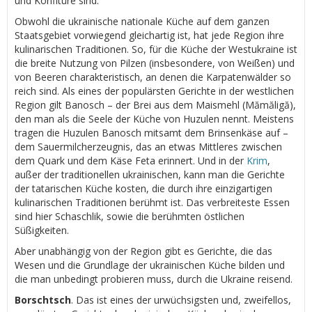
und Konfitüre sind.
Obwohl die ukrainische nationale Küche auf dem ganzen
Staatsgebiet vorwiegend gleichartig ist, hat jede Region ihre
kulinarischen Traditionen. So, für die Küche der Westukraine ist
die breite Nutzung von Pilzen (insbesondere, von Weißen) und
von Beeren charakteristisch, an denen die Karpatenwälder so
reich sind. Als eines der populärsten Gerichte in der westlichen
Region gilt Banosch – der Brei aus dem Maismehl (Mămăligă),
den man als die Seele der Küche von Huzulen nennt. Meistens
tragen die Huzulen Banosch mitsamt dem Brinsenkäse auf –
dem Sauermilcherzeugnis, das an etwas Mittleres zwischen
dem Quark und dem Käse Feta erinnert. Und in der
Krim
,
außer der traditionellen ukrainischen, kann man die Gerichte
der tatarischen Küche kosten, die durch ihre einzigartigen
kulinarischen Traditionen berühmt ist. Das verbreiteste Essen
sind hier Schaschlik, sowie die berühmten östlichen
Süßigkeiten.
Aber unabhängig von der Region gibt es Gerichte, die das
Wesen und die Grundlage der ukrainischen Küche bilden und
die man unbedingt probieren muss, durch die Ukraine reisend.
Borschtsch
. Das ist eines der urwüchsigsten und, zweifellos,