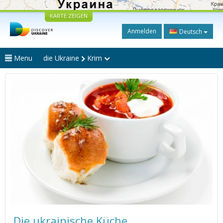
KARTE ZEIGEN
Anmelden
Deutsch
Menu
die Ukraine
Krim
Die ukrainische Küche