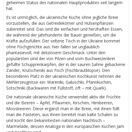
geheimen Status des nationalen Hauptproduktes seit langem
hat.
Es ist unmöglich, die ukrainische Küche ohne jegliche Breie
vorzustellen, die aus Getreidekörner und Hülsenpflanzen
zubereitet sind. Das sind die einfachen und herzhaften Essen,
die während der Jahrhunderte die Bauer genießen, um die
Kräfte aufzufüllen. Der seltene Tisch in der Ukraine kommet
ohne Fischgerichte aus: hier fallen sie unglaublich
phantasievoll, mit deliziösem Geschmack. Unter den
populärsten sind der von Pilzen und vom Buchweizenbrei
gefüllte Schupprenkarpfen, der in der sauren Sahne gebackene
Zander, Krutscheniki aus Fisch (Fischbrautklopse). Den
besonderen Platz in der ukrainischen Kochkunst nehmen die
Mehlerzeugnisse ein: Wareniki, Galuschki, Pfannkuchen,
Sotschniki (Backwaren mit Füllstoff, oft – mit Quark).
Die nationale ukrainische Küche verwendet aktiv die Früchte
und die Beeren – Äpfel, Pflaumen, Kirschen, Himbeeren,
Moosbeeren. Diese ergänzt man in die Breie, mit ihnen füllt
man die Pasteten, aus ihnen bereitet man kalte Schalen zu
und kocht den bekanntesten nationalen Nachtisch –
Marmelade, dessen Analoga in den europäischen Küchen Jam