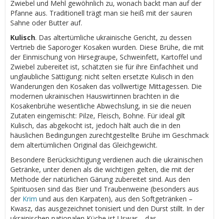
Zwiebel und Mehl gewöhnlich zu, wonach backt man auf der
Pfanne aus. Traditionell trägt man sie heiß mit der sauren
Sahne oder Butter auf.
Kulisch
. Das altertümliche ukrainische Gericht, zu dessen
Vertrieb die Saporoger Kosaken wurden. Diese Brühe, die mit
der Einmischung von Hirsegraupe, Schweinfett, Kartoffel und
Zwiebel zubereitet ist, schätzten sie für ihre Einfachheit und
unglaubliche Sättigung: nicht selten ersetzte Kulisch in den
Wanderungen den Kosaken das vollwertige Mittagessen. Die
modernen ukrainischen Hauswirtinnen brachten in die
Kosakenbrühe wesentliche Abwechslung, in sie die neuen
Zutaten eingemischt: Pilze, Fleisch, Bohne. Für ideal gilt
Kulisch, das abgekocht ist, jedoch hält auch die in den
häuslichen Bedingungen zurechtgestellte Brühe im Geschmack
dem altertümlichen Original das Gleichgewicht.
Besondere Berücksichtigung verdienen auch die ukrainischen
Getränke, unter denen als die wichtigen gelten, die mit der
Methode der natürlichen Gärung zubereitet sind. Aus den
Spirituosen sind das Bier und Traubenweine (besonders aus
der
Krim
und aus den Karpaten), aus den Softgetränken –
Kwasz, das ausgezeichnet tonisiert und den Durst stillt. In der
ukrainischen nationalen Küche ist Uswar – das