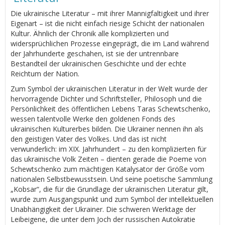
Die ukrainische Literatur – mit ihrer Mannigfaltigkeit und ihrer
Eigenart – ist die nicht einfach riesige Schicht der nationalen
Kultur. Ähnlich der Chronik alle komplizierten und
widersprüchlichen Prozesse eingeprägt, die im Land während
der Jahrhunderte geschahen, ist sie der untrennbare
Bestandteil der ukrainischen Geschichte und der echte
Reichtum der Nation.
Zum Symbol der ukrainischen Literatur in der Welt wurde der
hervorragende Dichter und Schriftsteller, Philosoph und die
Persönlichkeit des öffentlichen Lebens Taras Schewtschenko,
wessen talentvolle Werke den goldenen Fonds des
ukrainischen Kulturerbes bilden. Die Ukrainer nennen ihn als
den geistigen Vater des Volkes. Und das ist nicht
verwunderlich: im XIX. Jahrhundert – zu den komplizierten für
das ukrainische Volk Zeiten – dienten gerade die Poeme von
Schewtschenko zum mächtigen Katalysator der Größe vom
nationalen Selbstbewusstsein. Und seine poetische Sammlung
„Kobsar“, die für die Grundlage der ukrainischen Literatur gilt,
wurde zum Ausgangspunkt und zum Symbol der intellektuellen
Unabhängigkeit der Ukrainer. Die schweren Werktage der
Leibeigene, die unter dem Joch der russischen Autokratie