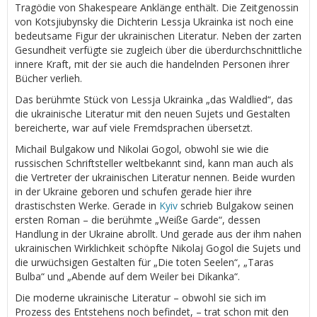
Tragödie von Shakespeare Anklänge enthält. Die Zeitgenossin
von Kotsjiubynsky die Dichterin Lessja Ukrainka ist noch eine
bedeutsame Figur der ukrainischen Literatur. Neben der zarten
Gesundheit verfügte sie zugleich über die überdurchschnittliche
innere Kraft, mit der sie auch die handelnden Personen ihrer
Bücher verlieh.
Das berühmte Stück von Lessja Ukrainka „das Waldlied“, das
die ukrainische Literatur mit den neuen Sujets und Gestalten
bereicherte, war auf viele Fremdsprachen übersetzt.
Michail Bulgakow und Nikolai Gogol, obwohl sie wie die
russischen Schriftsteller weltbekannt sind, kann man auch als
die Vertreter der ukrainischen Literatur nennen. Beide wurden
in der Ukraine geboren und schufen gerade hier ihre
drastischsten Werke. Gerade in
Kyiv
schrieb Bulgakow seinen
ersten Roman – die berühmte „Weiße Garde“, dessen
Handlung in der Ukraine abrollt. Und gerade aus der ihm nahen
ukrainischen Wirklichkeit schöpfte Nikolaj Gogol die Sujets und
die urwüchsigen Gestalten für „Die toten Seelen“, „Taras
Bulba“ und „Abende auf dem Weiler bei Dikanka“.
Die moderne ukrainische Literatur – obwohl sie sich im
Prozess des Entstehens noch befindet, – trat schon mit den