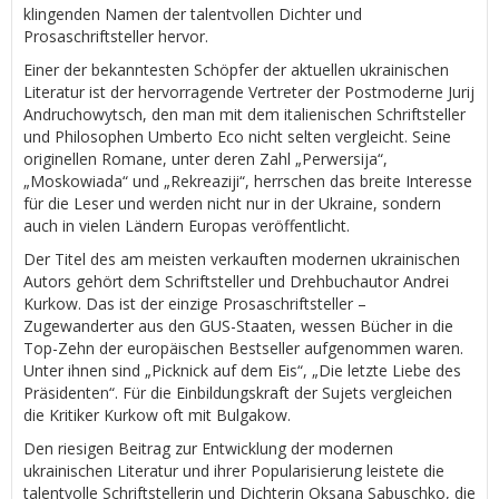
klingenden Namen der talentvollen Dichter und
Prosaschriftsteller hervor.
Einer der bekanntesten Schöpfer der aktuellen ukrainischen
Literatur ist der hervorragende Vertreter der Postmoderne Jurij
Andruchowytsch, den man mit dem italienischen Schriftsteller
und Philosophen Umberto Eco nicht selten vergleicht. Seine
originellen Romane, unter deren Zahl „Perwersija“,
„Moskowiada“ und „Rekreaziji“, herrschen das breite Interesse
für die Leser und werden nicht nur in der Ukraine, sondern
auch in vielen Ländern Europas veröffentlicht.
Der Titel des am meisten verkauften modernen ukrainischen
Autors gehört dem Schriftsteller und Drehbuchautor Andrei
Kurkow. Das ist der einzige Prosaschriftsteller –
Zugewanderter aus den GUS-Staaten, wessen Bücher in die
Top-Zehn der europäischen Bestseller aufgenommen waren.
Unter ihnen sind „Picknick auf dem Eis“, „Die letzte Liebe des
Präsidenten“. Für die Einbildungskraft der Sujets vergleichen
die Kritiker Kurkow oft mit Bulgakow.
Den riesigen Beitrag zur Entwicklung der modernen
ukrainischen Literatur und ihrer Popularisierung leistete die
talentvolle Schriftstellerin und Dichterin Oksana Sabuschko, die