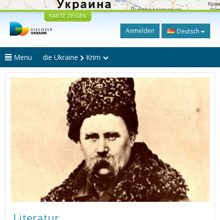
KARTE ZEIGEN
Anmelden
Deutsch
Menu
die Ukraine
Krim
Literatur