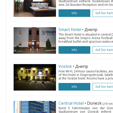
Stadtzentrum entfernt. Kostenloses 
eine 24-Stunden-Rezeption sind im Hot
Info
Auf Der Kar
Smart Hotel
• Днепр
The Smart Hotel is situated in central
away from the Dnipro Arena football s
breakfast buffet and spacious suites wit
Info
Auf Der Kar
Vostok
• Днепр
Free Wi-Fi, 24-hour sauna facilities, an
of this hotel in Dnipropetrovsk. Satell
at the Vostok hotel. Rooms have a pri
Info
Auf Der Kar
Central Hotel
• Donezk
(210 km
Rund 5 Fahrminuten von der Do
Stadtzentrum von Donezk enfernt 