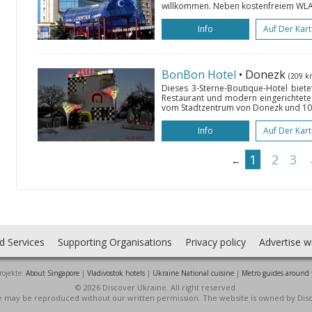
willkommen. Neben kostenfreiem WLAN 
Info
Auf Der Kar
BonBon Hotel
• Donezk
(209 k
Dieses 3-Sterne-Boutique-Hotel biete
Restaurant und modern eingerichtete
vom Stadtzentrum von Donezk und 10
Info
Auf Der Kar
1
2
3
←
d Services
Supporting Organisations
Privacy policy
Advertise w
rojekte:
About Singapore
|
Vladivostok hotels
|
Ukraine National cuisine
|
Metro guides around 
© 2026 Discover Ukraine. All right reserved.
ite may be reproduced without our written permission. The website is owned by Dis