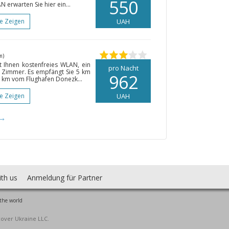
550
erwarten Sie hier ein...
te Zeigen
UAH
m)
t Ihnen kostenfreies WLAN, ein
pro Nacht
 Zimmer. Es empfängt Sie 5 km
962
 km vom Flughafen Donezk...
te Zeigen
UAH
→
ith us
Anmeldung für Partner
the world
cover Ukraine LLC.