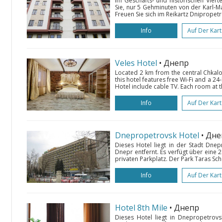
Im Geschäfts- und historischen Vier
Sie, nur 5 Gehminuten von der Karl-Ma
Freuen Sie sich im Reikartz Dnipropet
Info
Auf Der Kar
Veles Hotel
• Днепр
Located 2 km from the central Chkalo
this hotel features free Wi-Fi and a 2
Hotel include cable TV. Each room at th
Info
Auf Der Kar
Dnepropetrovsk Hotel
• Дн
Dieses Hotel liegt in der Stadt Dn
Dnepr entfernt. Es verfügt über eine
privaten Parkplatz. Der Park Taras Sch
Info
Auf Der Kar
Hotel 8th Mile
• Днепр
Dieses Hotel liegt in Dnepropetrovs