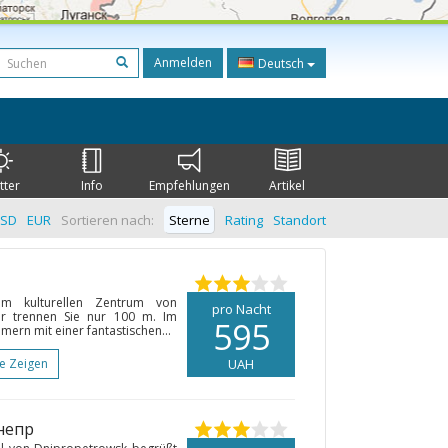
Anmelden
Deutsch
tter
Info
Empfehlungen
Artikel
SD
EUR
Sortieren nach:
Sterne
Rating
Standort
im kulturellen Zentrum von
pro Nacht
er trennen Sie nur 100 m. Im
595
ern mit einer fantastischen...
te Zeigen
UAH
непр