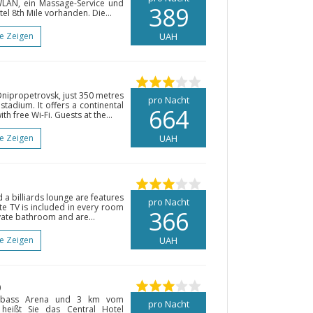
WLAN, ein Massage-Service und
389
el 8th Mile vorhanden. Die...
te Zeigen
UAH
 Dnipropetrovsk, just 350 metres
pro Nacht
tadium. It offers a continental
664
h free Wi-Fi. Guests at the...
te Zeigen
UAH
d a billiards lounge are features
pro Nacht
ite TV is included in every room
366
vate bathroom and are...
te Zeigen
UAH
)
nbass Arena und 3 km vom
pro Nacht
heißt Sie das Central Hotel