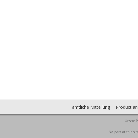
amtliche Mitteilung
Product an
Unsere P
No part of this s