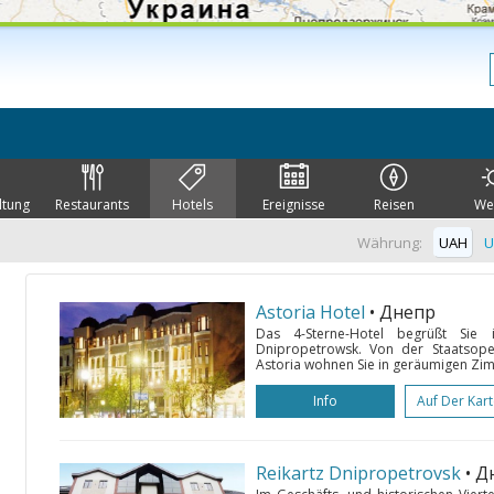
ltung
Restaurants
Hotels
Ereignisse
Reisen
We
Währung:
UAH
U
Astoria Hotel
• Днепр
Das 4-Sterne-Hotel begrüßt Sie 
Dnipropetrowsk. Von der Staatsop
Astoria wohnen Sie in geräumigen Zimm
Info
Auf Der Kar
Reikartz Dnipropetrovsk
• Д