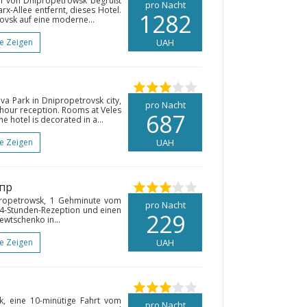
tel von Dnipropetrowsk begrüßt
pro Nacht
rx-Allee entfernt, dieses Hotel.
1282
rovsk auf eine moderne...
te Zeigen
UAH
va Park in Dnipropetrovsk city,
pro Nacht
4-hour reception. Rooms at Veles
687
e hotel is decorated in a...
te Zeigen
UAH
епр
epropetrowsk, 1 Gehminute vom
pro Nacht
 24-Stunden-Rezeption und einen
229
ewtschenko in...
te Zeigen
UAH
k, eine 10-minütige Fahrt vom
pro Nacht