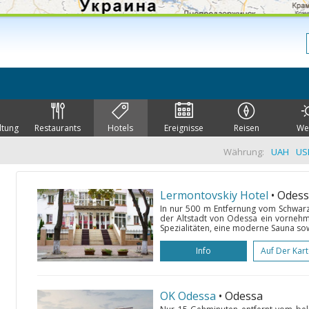
ltung
Restaurants
Hotels
Ereignisse
Reisen
We
Währung:
UAH
US
Lermontovskiy Hotel
• Odes
In nur 500 m Entfernung vom Schwarz
der Altstadt von Odessa ein vornehm
Spezialitäten, eine moderne Sauna sowi
Info
Auf Der Kar
OK Odessa
• Odessa