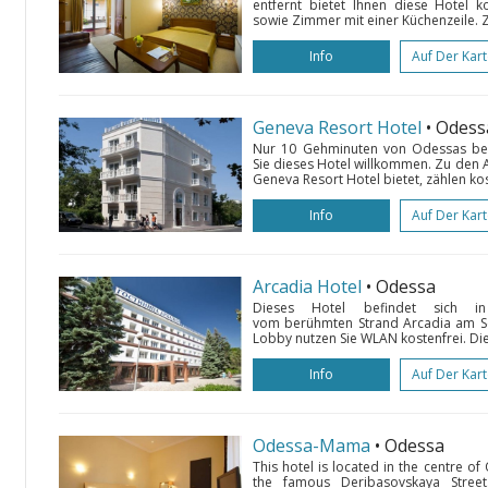
entfernt bietet Ihnen diese Hotel 
sowie Zimmer mit einer Küchenzeile. Z
Info
Auf Der Kar
Geneva Resort Hotel
• Odess
Nur 10 Gehminuten von Odessas be
Sie dieses Hotel willkommen. Zu den 
Geneva Resort Hotel bietet, zählen ko
Info
Auf Der Kar
Arcadia Hotel
• Odessa
Dieses Hotel befindet sich i
vom berühmten Strand Arcadia am Sc
Lobby nutzen Sie WLAN kostenfrei. Die
Info
Auf Der Kar
Odessa-Mama
• Odessa
This hotel is located in the centre o
the famous Deribasovskaya Stree