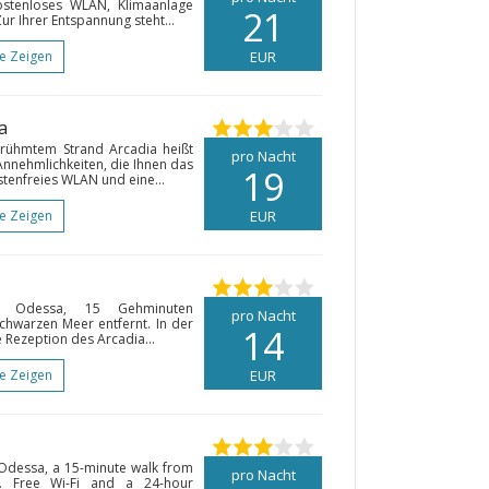
kostenloses WLAN, Klimaanlage
21
ur Ihrer Entspannung steht...
te Zeigen
EUR
a
rühmtem Strand Arcadia heißt
pro Nacht
Annehmlichkeiten, die Ihnen das
19
stenfreies WLAN und eine...
te Zeigen
EUR
n Odessa, 15 Gehminuten
pro Nacht
hwarzen Meer entfernt. In der
14
 Rezeption des Arcadia...
te Zeigen
EUR
f Odessa, a 15-minute walk from
pro Nacht
t. Free Wi-Fi and a 24-hour