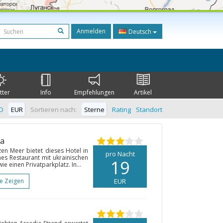
Anmelden
Deutsch
tter
Info
Empfehlungen
Artikel
D
EUR
Sortieren nach:
Sterne
Rating
Standort
sa
en Meer bietet dieses Hotel in
pro Nacht
es Restaurant mit ukrainischen
19
e einen Privatparkplatz. In...
te Zeigen
EUR