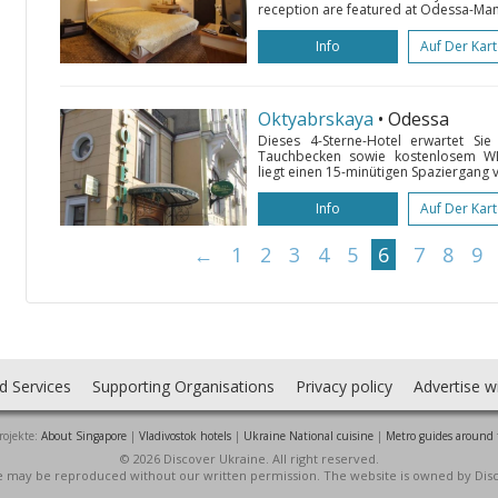
reception are featured at Odessa-Mama
Info
Auf Der Kar
Oktyabrskaya
• Odessa
Dieses 4-Sterne-Hotel erwartet Si
Tauchbecken sowie kostenlosem W
liegt einen 15-minütigen Spaziergang v
Info
Auf Der Kar
←
1
2
3
4
5
6
7
8
9
d Services
Supporting Organisations
Privacy policy
Advertise w
rojekte:
About Singapore
|
Vladivostok hotels
|
Ukraine National cuisine
|
Metro guides around 
© 2026 Discover Ukraine. All right reserved.
ite may be reproduced without our written permission. The website is owned by Dis