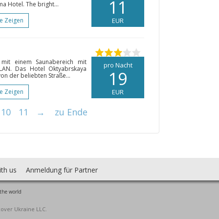
11
 Hotel. The bright...
te Zeigen
EUR
e mit einem Saunabereich mit
pro Nacht
LAN. Das Hotel Oktyabrskaya
19
on der beliebten Straße...
te Zeigen
EUR
10
11
→
zu Ende
ith us
Anmeldung für Partner
the world
cover Ukraine LLC.