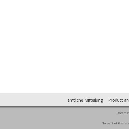
amtliche Mitteilung
Product an
Unsere P
No part of this s