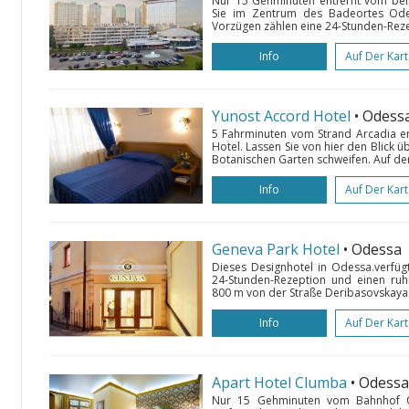
Nur 15 Gehminuten entfernt vom beli
Sie im Zentrum des Badeortes Ode
Vorzügen zählen eine 24-Stunden-Rezep
Info
Auf Der Kar
Yunost Accord Hotel
• Odess
5 Fahrminuten vom Strand Arcadia en
Hotel. Lassen Sie von hier den Blick
Botanischen Garten schweifen. Auf der
Info
Auf Der Kar
Geneva Park Hotel
• Odessa
Dieses Designhotel in Odessa.verfüg
24-Stunden-Rezeption und einen ruhi
800 m von der Straße Deribasovskaya
Info
Auf Der Kar
Apart Hotel Clumba
• Odessa
Nur 15 Gehminuten vom Bahnhof 