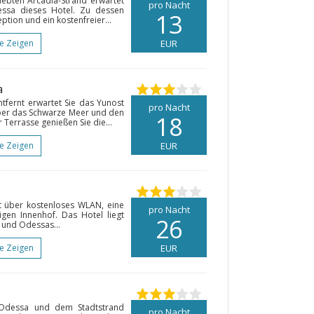
ebten Arcadia-Strand erwartet
pro Nacht
ssa dieses Hotel. Zu dessen
13
tion und ein kostenfreier...
te Zeigen
EUR
a
tfernt erwartet Sie das Yunost
pro Nacht
 über das Schwarze Meer und den
18
 Terrasse genießen Sie die...
te Zeigen
EUR
t über kostenloses WLAN, eine
pro Nacht
gen Innenhof. Das Hotel liegt
26
 und Odessas...
te Zeigen
EUR
Odessa und dem Stadtstrand
pro Nacht