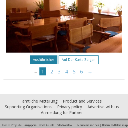
Ausführlicher
Auf Der Karte Zeigen
1
2
3
4
5
6
→
←
amtliche Mitteilung
Product and Services
Supporting Organisations
Privacy policy
Advertise with us
Anmeldung für Partner
Unsere Projekte:
Singapore Travel Guide
|
Vladivostok
|
Ukrainian recipes
|
Berlin U-Bahn map