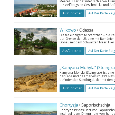
Meeres. Hier befindet sich etwa Hun
die vielfältigsten Geschmäcke und Anfr
Ausführlicher
Auf Der Karte Zei
Wilkowo
• Odessa
Dieses einzigartige Städtchen – die P
der Grenze der Ukraine mit Rumänien
Donau mit dem Schwarzen Meer. Hier tr
Ausführlicher
Auf Der Karte Zei
„Kamyana Mohyla“ (Steingra
Kamyana Mohyla (Steingrab) ist eine
der Erde und das merkwürdigste Natur
befindenden Sandhügel, der mit den g
Ausführlicher
Auf Der Karte Zei
Chortyzja
• Saporischschja
Chortyzja ist das Herz von Saporisch
Insel auf dem Dnjepr, die von hund