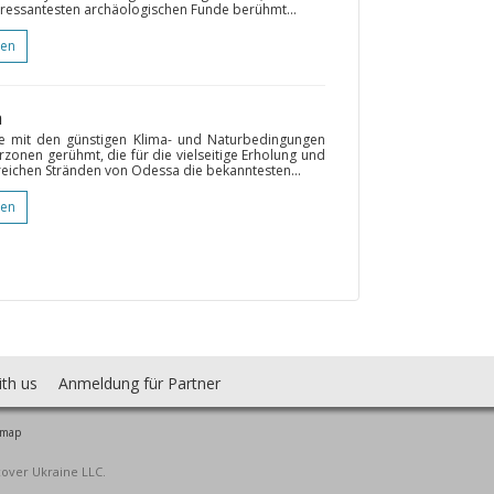
teressantesten archäologischen Funde berühmt...
gen
a
ie mit den günstigen Klima- und Naturbedingungen
rzonen gerühmt, die für die vielseitige Erholung und
reichen Stränden von Odessa die bekanntesten...
gen
ith us
Anmeldung für Partner
 map
cover Ukraine LLC.