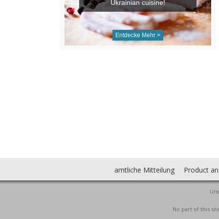
Ukrainian cuisine!
Entdecke Mehr >
amtliche Mitteilung
Product an
Uns
No part of this s