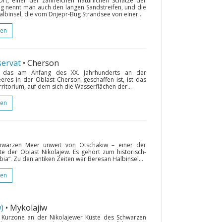
Ort, einer der zahlreichen natürlichen Schätze der
ng nennt man auch den langen Sandstreifen, und die
albinsel, die vom Dnjepr-Bug Strandsee von einer...
gen
ervat
• Cherson
t, das am Anfang des XX. Jahrhunderts an der
res in der Oblast Cherson geschaffen ist, ist das
erritorium, auf dem sich die Wasserflächen der...
gen
chwarzen Meer unweit von Otschakiw – einer der
e der Oblast Nikolajew. Es gehört zum historisch-
ia“. Zu den antiken Zeiten war Beresan Halbinsel...
gen
w)
• Mykolajiw
 Kurzone an der Nikolajewer Küste des Schwarzen