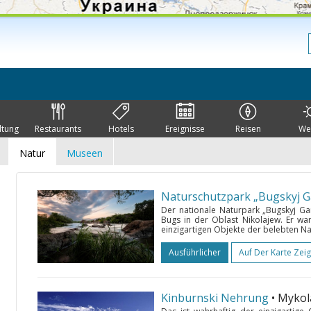
ltung
Restaurants
Hotels
Ereignisse
Reisen
We
Natur
Museen
Naturschutzpark „Bugskyj G
Der nationale Naturpark „Bugskyj Ga
Bugs in der Oblast Nikolajew. Er war
einzigartigen Objekte der belebten Na
Ausführlicher
Auf Der Karte Zei
Kinburnski Nehrung
• Mykol