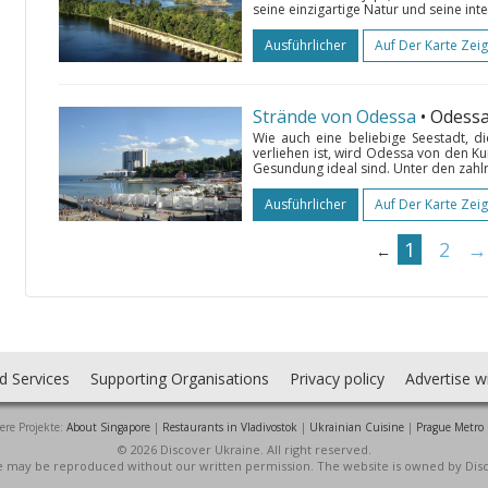
seine einzigartige Natur und seine in
Ausführlicher
Auf Der Karte Zei
Strände von Odessa
• Odess
Wie auch eine beliebige Seestadt, d
verliehen ist, wird Odessa von den Ku
Gesundung ideal sind. Unter den zahl
Ausführlicher
Auf Der Karte Zei
1
2
→
←
d Services
Supporting Organisations
Privacy policy
Advertise w
ere Projekte:
About Singapore
|
Restaurants in Vladivostok
|
Ukrainian Cuisine
|
Prague Metro
© 2026 Discover Ukraine. All right reserved.
ite may be reproduced without our written permission. The website is owned by Dis