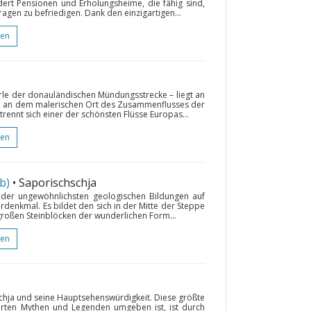
dert Pensionen und Erholungsheime, die fähig sind,
agen zu befriedigen. Dank den einzigartigen...
gen
erle der donauländischen Mündungsstrecke – liegt an
, an dem malerischen Ort des Zusammenflusses der
ennt sich einer der schönsten Flüsse Europas...
gen
b)
• Saporischschja
 der ungewöhnlichsten geologischen Bildungen auf
denkmal. Es bildet den sich in der Mitte der Steppe
roßen Steinblöcken der wunderlichen Form...
gen
schja und seine Hauptsehenswürdigkeit. Diese größte
erten Mythen und Legenden umgeben ist, ist durch