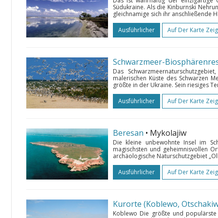
Das ist wahrhaftig der einzigartige 
Südukraine. Als die Kinburnski Nehru
gleichnamige sich ihr anschließende H
Ausführlicher
Auf Der Karte Zei
Schwarzmeer-Biosphärenres
Das Schwarzmeernaturschutzgebie
malerischen Küste des Schwarzen Mee
größte in der Ukraine. Sein riesiges T
Ausführlicher
Auf Der Karte Zei
Beresan
• Mykolajiw
Die kleine unbewohnte Insel im S
magischsten und geheimnisvollen Ort
archäologische Naturschutzgebiet „Olb
Ausführlicher
Auf Der Karte Zei
Kurorte (Koblewo, Otschaki
Koblewo Die größte und populärste