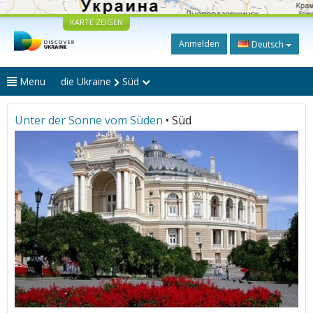
KARTE ZEIGEN
Anmelden
Deutsch
Menu
die Ukraine
Süd
Unter der Sonne vom Süden
• Süd