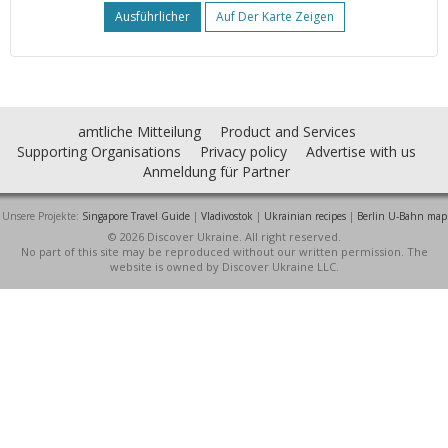
Ausführlicher
Auf Der Karte Zeigen
amtliche Mitteilung
Product and Services
Supporting Organisations
Privacy policy
Advertise with us
Anmeldung für Partner
Unsere Projekte:
Singapore Travel Guide
|
Vladivostok
|
Ukrainian recipes
|
Berlin U-Bahn map
© 2026 Discover Ukraine. All right reserved.
No part of this site may be reproduced without our written permission. The
website is owned by Discover Ukraine LLC.