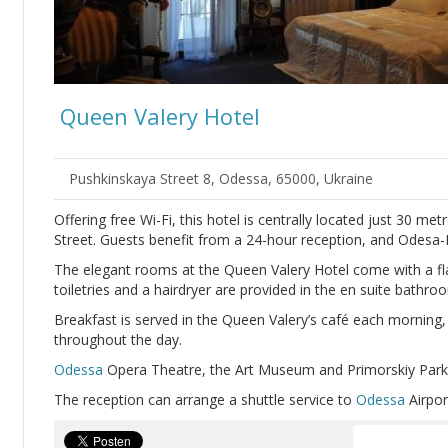
Queen Valery Hotel
Pushkinskaya Street 8, Odessa, 65000, Ukraine
Offering free Wi-Fi, this hotel is centrally located just 30 me
Street. Guests benefit from a 24-hour reception, and Odesa-P
The elegant rooms at the Queen Valery Hotel come with a fl
toiletries and a hairdryer are provided in the en suite bathro
Breakfast is served in the Queen Valery’s café each morning, 
throughout the day.
Odessa
Opera Theatre, the Art Museum and Primorskiy Park c
The reception can arrange a shuttle service to
Odessa
Airpor