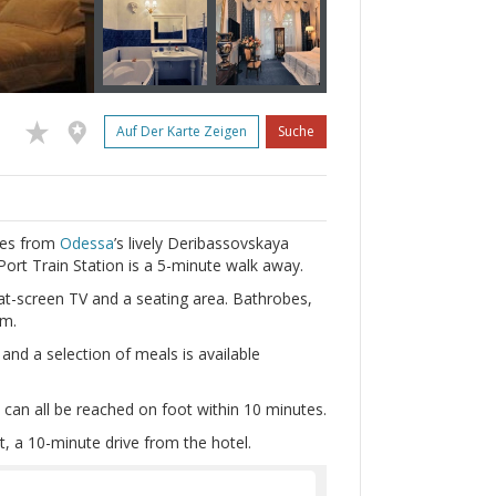
Auf Der Karte Zeigen
Suche
tres from
Odessa
’s lively Deribassovskaya
ort Train Station is a 5-minute walk away.
at-screen TV and a seating area. Bathrobes,
om.
and a selection of meals is available
an all be reached on foot within 10 minutes.
t, a 10-minute drive from the hotel.