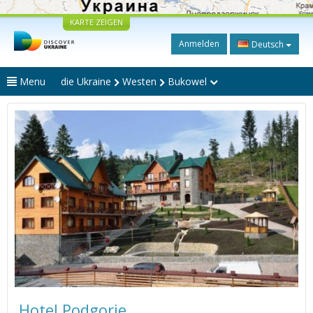
KARTE ZEIGEN
Anmelden
Deutsch
Menu
die Ukraine
Westen
Bukowel
Hotel Podgorie