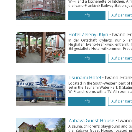
Wi-Fi and a kitchenette or kitchen. A 
the Ivano-Frankivsk Railway Station, ju
Info
Auf Der Kar
Hotel Zelenyi Klyn
• Iwano-F
In der Ortschaft Kryhivtsi, nur 5 F
Flughafen Iwano-Frankiwsk entfernt, 
Stil gestaltete Hotel willkommen. Freuen
Info
Auf Der Kar
Tsunami Hotel
• Iwano-Fran
Located in the South-Western part of Iv
set in the Tsunami Water Park & Skatin
Wi-Fi and rooms with a TV. All rooms a
Info
Auf Der Kar
Zabava Guest House
• Iwan
A sauna, children’s playground and ba
the Zabava Guest House, located ju