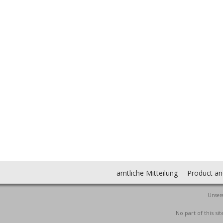
amtliche Mitteilung
Product an
Unsere
No part of this s