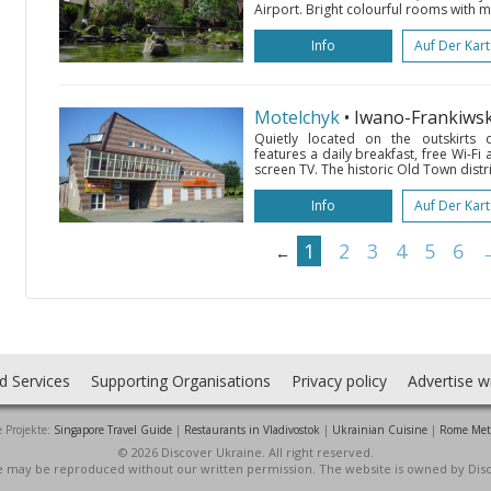
Airport. Bright colourful rooms with mo
Info
Auf Der Kar
Motelchyk
• Iwano-Frankiws
Quietly located on the outskirts o
features a daily breakfast, free Wi-Fi 
screen TV. The historic Old Town distric
Info
Auf Der Kar
1
2
3
4
5
6
←
d Services
Supporting Organisations
Privacy policy
Advertise w
 Projekte:
Singapore Travel Guide
|
Restaurants in Vladivostok
|
Ukrainian Cuisine
|
Rome Met
© 2026 Discover Ukraine. All right reserved.
ite may be reproduced without our written permission. The website is owned by Dis