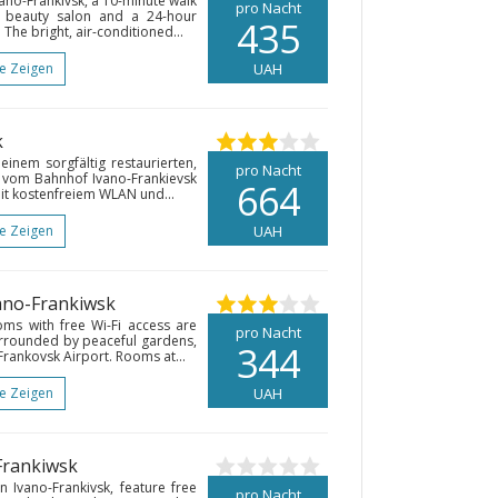
Ivano-Frankivsk, a 10-minute walk
pro Nacht
a beauty salon and a 24-hour
435
The bright, air-conditioned...
te Zeigen
UAH
k
einem sorgfältig restaurierten,
pro Nacht
 vom Bahnhof Ivano-Frankievsk
664
mit kostenfreiem WLAN und...
te Zeigen
UAH
ano-Frankiwsk
ms with free Wi-Fi access are
pro Nacht
Surrounded by peaceful gardens,
344
-Frankovsk Airport. Rooms at...
te Zeigen
UAH
Frankiwsk
 Ivano-Frankivsk, feature free
pro Nacht