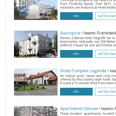
This hotel is located in the centre of 
from Ploshcha Rynok. Free Wi-Fi, 
reception are featured at Hotel Nadia. 
Info
Auf Der Kar
Auscoprut
• Iwano-Frankiws
Dieses 3-Sterne-Hotel begrüßt Sie in 
historischen Gebäude, nur 500 Meter
entfernt. Freuen Sie sich auf Zimmer 
Info
Auf Der Kar
Hotel Complex Legenda
• Iw
An indoor pool, sauna and cosy roo
offered by this country-style hotel. 
it is just a 15-minute drive from Ivano
Info
Auf Der Kar
Apartments Deluxe
• Iwano-
These modern apartments, located in