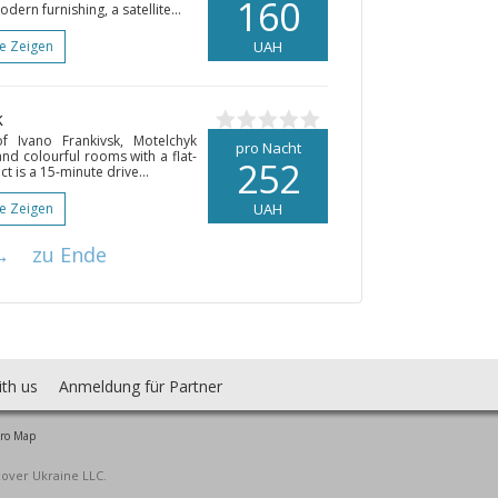
160
dern furnishing, a satellite...
te Zeigen
UAH
k
f Ivano Frankivsk, Motelchyk
pro Nacht
and colourful rooms with a flat-
252
t is a 15-minute drive...
te Zeigen
UAH
→
zu Ende
ith us
Anmeldung für Partner
ro Map
cover Ukraine LLC.