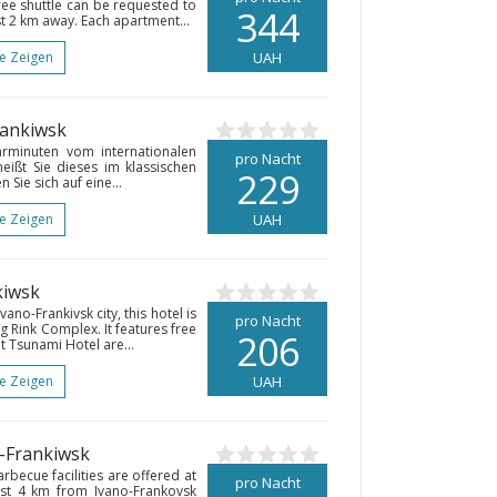
free shuttle can be requested to
344
st 2 km away. Each apartment...
te Zeigen
UAH
rankiwsk
ahrminuten vom internationalen
pro Nacht
heißt Sie dieses im klassischen
229
 Sie sich auf eine...
te Zeigen
UAH
kiwsk
ano-Frankivsk city, this hotel is
pro Nacht
g Rink Complex. It features free
206
t Tsunami Hotel are...
te Zeigen
UAH
o-Frankiwsk
rbecue facilities are offered at
pro Nacht
st 4 km from Ivano-Frankovsk