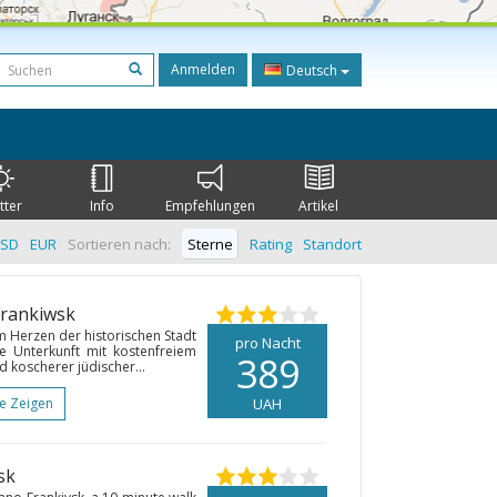
Anmelden
Deutsch
tter
Info
Empfehlungen
Artikel
SD
EUR
Sortieren nach:
Sterne
Rating
Standort
Frankiwsk
m Herzen der historischen Stadt
pro Nacht
e Unterkunft mit kostenfreiem
389
 koscherer jüdischer...
te Zeigen
UAH
sk