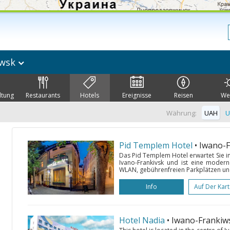
iwsk
ltung
Restaurants
Hotels
Ereignisse
Reisen
We
Währung:
UAH
U
Pid Templem Hotel
• Iwano-
Das Pid Templem Hotel erwartet Sie i
Ivano-Frankivsk und ist eine modern
WLAN, gebührenfreien Parkplätzen und
Info
Auf Der Kar
Hotel Nadia
• Iwano-Frankiw