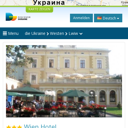
KARTE ZEIGEN
Anmelden
Deutsch
Menu
die Ukraine
Westen
Lwiw
Wien Hotel