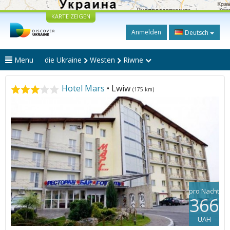
KARTE ZEIGEN
Anmelden
Deutsch
Menu
die Ukraine
Westen
Riwne
Hotel Mars
• Lwiw
(175 km)
pro Nacht
366
UAH