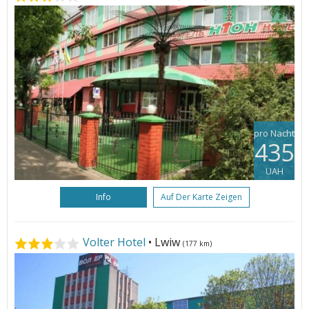
pro Nacht
435
UAH
Info
Auf Der Karte Zeigen
Volter Hotel
• Lwiw
(177 km)