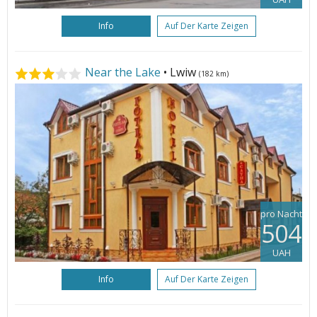
Info
Auf Der Karte Zeigen
Near the Lake
• Lwiw
(182 km)
pro Nacht
504
UAH
Info
Auf Der Karte Zeigen