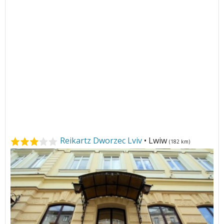
Reikartz Dworzec Lviv
• Lwiw
(182 km)