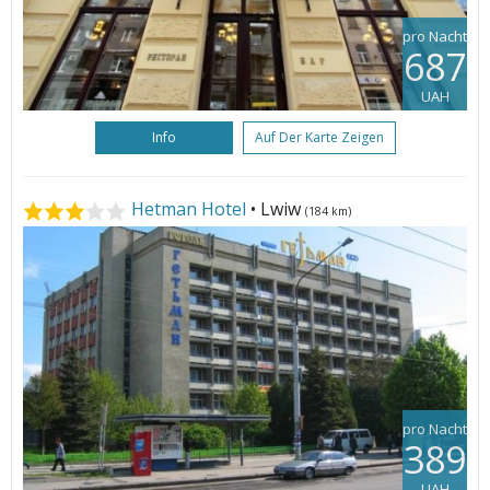
pro Nacht
687
UAH
Info
Auf Der Karte Zeigen
Hetman Hotel
• Lwiw
(184 km)
pro Nacht
389
UAH