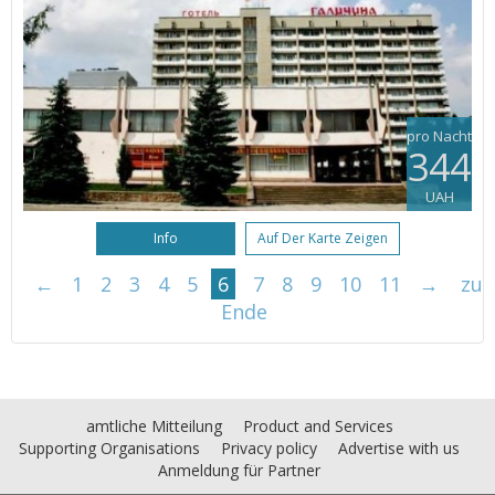
pro Nacht
344
UAH
Info
Auf Der Karte Zeigen
←
1
2
3
4
5
6
7
8
9
10
11
→
zu
Ende
amtliche Mitteilung
Product and Services
Supporting Organisations
Privacy policy
Advertise with us
Anmeldung für Partner