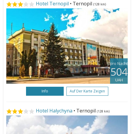
Hotel Ternopil
• Ternopil
(128 km)
pro Nacht
504
UAH
Info
Auf Der Karte Zeigen
Hotel Halychyna
• Ternopil
(128 km)