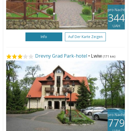
pro Nacht
344
UAH
Info
Auf Der Karte Zeigen
Drevny Grad Park-hotel
• Lwiw
(171 km)
pro Nacht
779
UAH