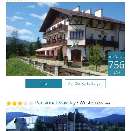
pro Nacht
756
UAH
Info
Auf Der Karte Zeigen
Pansionat Slavskiy
• Westen
(282 km)