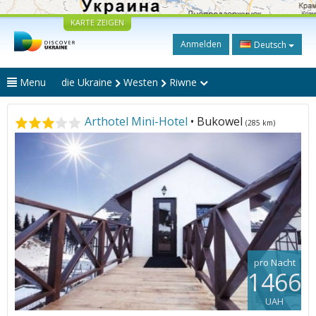
KARTE ZEIGEN
Anmelden
Deutsch
Menu
die Ukraine
Westen
Riwne
Arthotel Mini-Hotel
• Bukowel
(285 km)
pro Nacht
1466
UAH