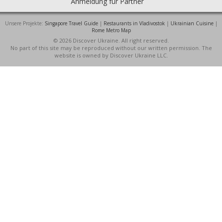
Anmeldung für Partner
Unsere Projekte:
Singapore Travel Guide
|
Restaurants in Vladivostok
|
Ukrainian Cuisine
|
Rome Metro Map
© 2026 Discover Ukraine. All right reserved.
No part of this site may be reproduced without our written permission. The
website is owned by Discover Ukraine LLC.