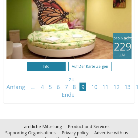
pro Nacht
229
UAH
Info
Auf Der Karte Zeigen
zu
Anfang
←
4
5
6
7
8
9
10
11
12
13
Ende
amtliche Mitteilung
Product and Services
Supporting Organisations
Privacy policy
Advertise with us