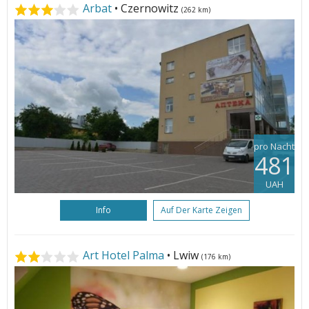
Arbat
• Czernowitz
(262 km)
pro Nacht
481
UAH
Info
Auf Der Karte Zeigen
Art Hotel Palma
• Lwiw
(176 km)