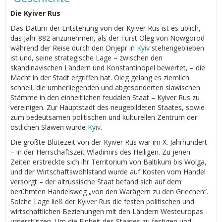
Die Kyiver Rus
Das Datum der Entstehung von der Kyiver Rus ist es üblich,
das Jahr 882 anzunehmen, als der Fürst Oleg von Nowgorod
während der Reise durch den Dnjepr in
Kyiv
stehengeblieben
ist und, seine strategische Lage – zwischen den
skandinavischen Ländern und Konstantinopel bewertet, – die
Macht in der Stadt ergriffen hat. Oleg gelang es ziemlich
schnell, die umherliegenden und abgesonderten slawischen
Stämme in den einheitlichen feudalen Staat – Kyiver Rus zu
vereinigen. Zur Hauptstadt des neugebildeten Staates, sowie
zum bedeutsamen politischen und kulturellen Zentrum der
östlichen Slawen wurde
Kyiv
.
Die größte Blütezeit von der Kyiver Rus war im Х. Jahrhundert
– in der Herrschaftszeit Wladimirs des Heiligen. Zu jenen
Zeiten erstreckte sich ihr Territorium von Baltikum bis Wolga,
und der Wirtschaftswohlstand wurde auf Kosten vom Handel
versorgt – der altrussische Staat befand sich auf dem
berühmten Handelsweg „von den Warägern zu den Griechen“.
Solche Lage ließ der Kyiver Rus die festen politischen und
wirtschaftlichen Beziehungen mit den Ländern Westeuropas
unterstützen. Um die Einheit des Staates zu festigen und