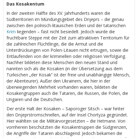
Das Kosakentum
In der zweiten Hälfte des XV. Jahrhunderts waren die
Südterritorien im Mündungsgebiet des Dnjeprs – die genau
zwischen den polnisch-litauischen Erden und der tatarischen
Krim
liegenden – fast nicht besiedelt. Jedoch wurde die
fruchtbare Steppe mit der Zeit zum attraktiven Territorium für
die zahlreichen Flüchtlinge, die die Armut und die
Unterdrückungen von Polen-Litauen nicht ertrugen, sowie die
Entlaufenden von der kriminellen oder religiösen Verfolgung.
Nachher bildeten diese Menschen den neuen Stand und
nannten sich als die Kosaken (in der Übersetzung aus dem
Türkischen „der Kosak“ ist der freie und unabhängige Mensch,
der Abenteurer). Außer den Ukrainern, die hier in der
überwiegenden Mehrheit vorhanden waren, bildeten die
Kosakengruppen auch die Tataren, die Russen, die Polen, die
Ungaren und die Deutschen.
Der erste Halt der Kosaken – Saporoger Sitsch – war hinter
den Dnjeprstromschnellen, auf der Insel Chortyza gegründet.
Hier wählten sie die Militärvorgesetzten – die Hetmane. Von
vornherein beschützten die Kosakentruppen die Südgrenzen,
die Angriffe der Tataren abschlagend. Jedoch bekamen die