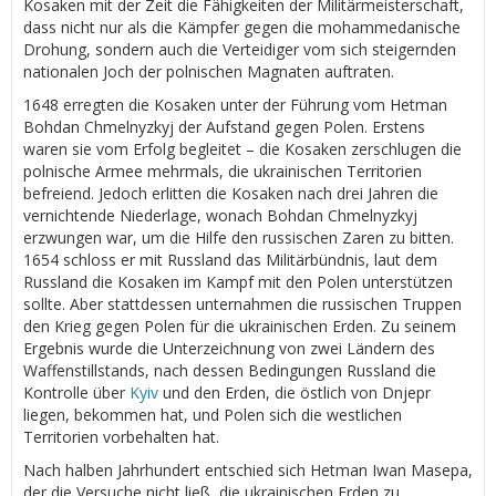
Kosaken mit der Zeit die Fähigkeiten der Militärmeisterschaft,
dass nicht nur als die Kämpfer gegen die mohammedanische
Drohung, sondern auch die Verteidiger vom sich steigernden
nationalen Joch der polnischen Magnaten auftraten.
1648 erregten die Kosaken unter der Führung vom Hetman
Bohdan Chmelnyzkyj der Aufstand gegen Polen. Erstens
waren sie vom Erfolg begleitet – die Kosaken zerschlugen die
polnische Armee mehrmals, die ukrainischen Territorien
befreiend. Jedoch erlitten die Kosaken nach drei Jahren die
vernichtende Niederlage, wonach Bohdan Chmelnyzkyj
erzwungen war, um die Hilfe den russischen Zaren zu bitten.
1654 schloss er mit Russland das Militärbündnis, laut dem
Russland die Kosaken im Kampf mit den Polen unterstützen
sollte. Aber stattdessen unternahmen die russischen Truppen
den Krieg gegen Polen für die ukrainischen Erden. Zu seinem
Ergebnis wurde die Unterzeichnung von zwei Ländern des
Waffenstillstands, nach dessen Bedingungen Russland die
Kontrolle über
Kyiv
und den Erden, die östlich von Dnjepr
liegen, bekommen hat, und Polen sich die westlichen
Territorien vorbehalten hat.
Nach halben Jahrhundert entschied sich Hetman Iwan Masepa,
der die Versuche nicht ließ, die ukrainischen Erden zu