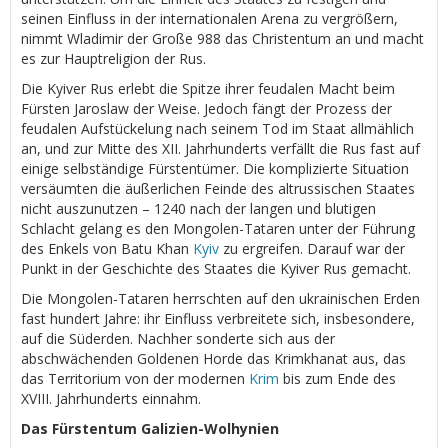
seinen Einfluss in der internationalen Arena zu vergrößern,
nimmt Wladimir der Große 988 das Christentum an und macht
es zur Hauptreligion der Rus.
Die Kyiver Rus erlebt die Spitze ihrer feudalen Macht beim
Fürsten Jaroslaw der Weise. Jedoch fängt der Prozess der
feudalen Aufstückelung nach seinem Tod im Staat allmählich
an, und zur Mitte des XII. Jahrhunderts verfällt die Rus fast auf
einige selbständige Fürstentümer. Die komplizierte Situation
versäumten die äußerlichen Feinde des altrussischen Staates
nicht auszunutzen – 1240 nach der langen und blutigen
Schlacht gelang es den Mongolen-Tataren unter der Führung
des Enkels von Batu Khan
Kyiv
zu ergreifen. Darauf war der
Punkt in der Geschichte des Staates die Kyiver Rus gemacht.
Die Mongolen-Tataren herrschten auf den ukrainischen Erden
fast hundert Jahre: ihr Einfluss verbreitete sich, insbesondere,
auf die Süderden. Nachher sonderte sich aus der
abschwächenden Goldenen Horde das Krimkhanat aus, das
das Territorium von der modernen
Krim
bis zum Ende des
XVIII. Jahrhunderts einnahm.
Das Fürstentum Galizien-Wolhynien