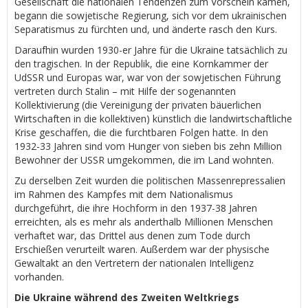
Gesellschaft die nationalen Tendenzen zum Vorschein kamen,
begann die sowjetische Regierung, sich vor dem ukrainischen
Separatismus zu fürchten und, und änderte rasch den Kurs.
Daraufhin wurden 1930-er Jahre für die Ukraine tatsächlich zu
den tragischen. In der Republik, die eine Kornkammer der
UdSSR und Europas war, war von der sowjetischen Führung
vertreten durch Stalin – mit Hilfe der sogenannten
Kollektivierung (die Vereinigung der privaten bäuerlichen
Wirtschaften in die kollektiven) künstlich die landwirtschaftliche
Krise geschaffen, die die furchtbaren Folgen hatte. In den
1932-33 Jahren sind vom Hunger von sieben bis zehn Million
Bewohner der USSR umgekommen, die im Land wohnten.
Zu derselben Zeit wurden die politischen Massenrepressalien
im Rahmen des Kampfes mit dem Nationalismus
durchgeführt, die ihre Hochform in den 1937-38 Jahren
erreichten, als es mehr als anderthalb Millionen Menschen
verhaftet war, das Drittel aus denen zum Tode durch
Erschießen verurteilt waren. Außerdem war der physische
Gewaltakt an den Vertretern der nationalen Intelligenz
vorhanden.
Die Ukraine während des Zweiten Weltkriegs