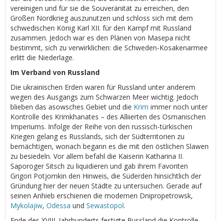
vereinigen und für sie die Souveränität zu erreichen, den
Großen Nordkrieg auszunutzen und schloss sich mit dem
schwedischen König Karl XII. für den Kampf mit Russland
zusammen. Jedoch war es den Plänen von Masepa nicht
bestimmt, sich zu verwirklichen: die Schweden-Kosakenarmee
erlitt die Niederlage.
Im Verband von Russland
Die ukrainischen Erden waren für Russland unter anderem
wegen des Ausgangs zum Schwarzen Meer wichtig. Jedoch
blieben das asowsches Gebiet und die
Krim
immer noch unter
Kontrolle des Krimkhanates – des Alliierten des Osmanischen
Imperiums. Infolge der Reihe von den russisch-türkischen
Kriegen gelang es Russlands, sich der Südterritorien zu
bemächtigen, wonach begann es die mit den östlichen Slawen
zu besiedeln. Vor allem befahl die Kaiserin Katharina II.
Saporoger Sitsch zu liquidieren und gab ihrem Favoriten
Grigori Potjomkin den Hinweis, die Süderden hinsichtlich der
Gründung hier der neuen Städte zu untersuchen. Gerade auf
seinen Anhieb erschienen die modernen Dnipropetrowsk,
Mykolajiw
,
Odessa
und
Sewastopol
.
Ende des XVIII. Jahrhunderts festigte Russland die Kontrolle