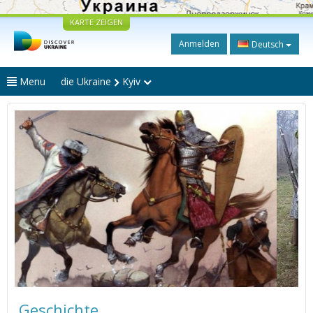
KARTE ZEIGEN
Anmelden
Deutsch
Menu
die Ukraine
Kyiv
Geschichte