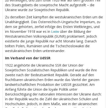
zu verteidigen, und zum Ende 1920 war auf dem größten Teil
des Staatsgebiets die sowjetische Macht aufgestellt – die
Ukraine wurde zur Sowjetischen Republik.
Zu derselben Zeit kämpften die westukrainischen Erden um die
Unabhängigkeit. Das Österreichisch-Ungarische Imperium, zu
dem sie gehörten, zerfiel infolge des Ersten Weltkrieges, und
im November 1918 war es in
Lwiw
über die Bildung der
Westukrainischen Volksrepublik (SUNR) proklamiert. Jedoch
existierte die junge Republik nur acht Monate lang. Danach
teilten Polen, Rumänien und die Tschechoslowakei die
westukrainischen Erden untereinander.
Im Verband von der UdSSR
1922 angehörte die Ukrainische SSR der Union der
Sowjetischen Sozialistischen Republiken und wurde die ihre
zweite nach der Bedeutsamkeit Republik. Gerade auf den
fruchtbaren ukrainischen Erden wurde das Viertel der ganzen
landwirtschaftlichen Produktion der UdSSR gezüchtet. Am
Anfang führte die Union die loyale Politik unter
Berücksichtigung der nationalen Interessen der Ukraine durch:
in der Republik wuchs die Zahl der ukrainischen Schulen und
Hochschulen. Jedoch, in dem Maße, wie in der ukrainischen