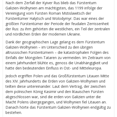
Nach dem Zerfall der Kyiver Rus blieb das Fürstentum
Galizien-Wolhynien am mächtigsten, das 1199 infolge der
Vereinigung vom Fürsten Roman Mstislawitsch der
Fürstentümer Halytsch und Wolodymyr. Das war eines der
größten Fürstentümer der Periode der feudalen Zerrissenheit
der Rus: zu ihm gehörten die westlichen, ein Teil der zentralen
und nördlichen Erden der modernen Ukraine.
Dank der geographischen Lage gelang es dem Fürstentum
Galizien-Wolhynien – im Unterschied zu den übrigen
altrussischen Fürstentümern – die katastrophalen Folgen des
Einfalls der Mongolen-Tataren zu vermeiden. Im Zeitraum von
einem Jahrhundert blühte es, genoss die Unabhängigkeit und
hatte den bedeutenden Einfluss in Ost- und Mitteleuropa.
Jedoch ergriffen Polen und das Großfürstentum Litauen Mitte
des XIV. Jahrhunderts die Erden von Galizien-Wolhynien und
teilten diese untereinander. Laut dem Vertrag, der zwischen
dem polnischen König Kasimir und den litauischen Fürsten
abgeschlossen war, sind die erden von Galizien unter die
Macht Polens übergegangen, und Wolhynien fiel Litauen an.
Danach hörte das Fürstentum Galizien-Wolhynien endgültig zu
bestehen.