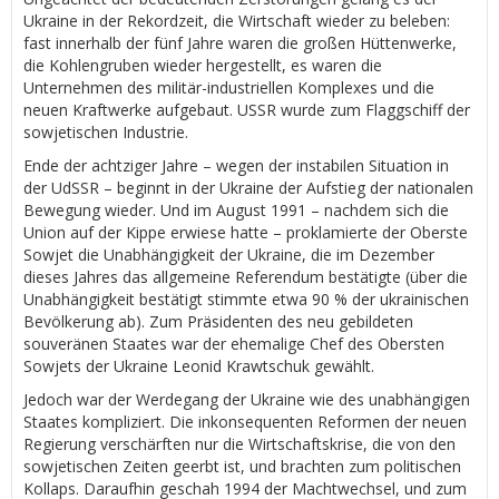
Ukraine in der Rekordzeit, die Wirtschaft wieder zu beleben:
fast innerhalb der fünf Jahre waren die großen Hüttenwerke,
die Kohlengruben wieder hergestellt, es waren die
Unternehmen des militär-industriellen Komplexes und die
neuen Kraftwerke aufgebaut. USSR wurde zum Flaggschiff der
sowjetischen Industrie.
Ende der achtziger Jahre – wegen der instabilen Situation in
der UdSSR – beginnt in der Ukraine der Aufstieg der nationalen
Bewegung wieder. Und im August 1991 – nachdem sich die
Union auf der Kippe erwiese hatte – proklamierte der Oberste
Sowjet die Unabhängigkeit der Ukraine, die im Dezember
dieses Jahres das allgemeine Referendum bestätigte (über die
Unabhängigkeit bestätigt stimmte etwa 90 % der ukrainischen
Bevölkerung ab). Zum Präsidenten des neu gebildeten
souveränen Staates war der ehemalige Chef des Obersten
Sowjets der Ukraine Leonid Krawtschuk gewählt.
Jedoch war der Werdegang der Ukraine wie des unabhängigen
Staates kompliziert. Die inkonsequenten Reformen der neuen
Regierung verschärften nur die Wirtschaftskrise, die von den
sowjetischen Zeiten geerbt ist, und brachten zum politischen
Kollaps. Daraufhin geschah 1994 der Machtwechsel, und zum