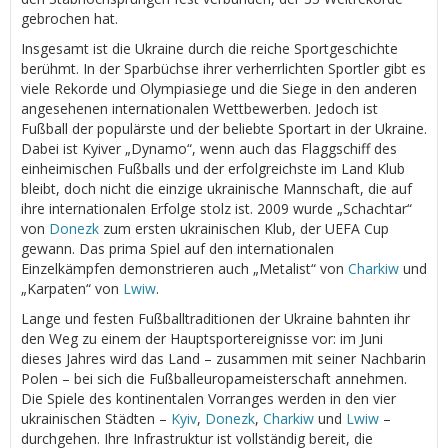
gebrochen hat.
Insgesamt ist die Ukraine durch die reiche Sportgeschichte
berühmt. In der Sparbüchse ihrer verherrlichten Sportler gibt es
viele Rekorde und Olympiasiege und die Siege in den anderen
angesehenen internationalen Wettbewerben. Jedoch ist
Fußball der populärste und der beliebte Sportart in der Ukraine.
Dabei ist Kyiver „Dynamo“, wenn auch das Flaggschiff des
einheimischen Fußballs und der erfolgreichste im Land Klub
bleibt, doch nicht die einzige ukrainische Mannschaft, die auf
ihre internationalen Erfolge stolz ist. 2009 wurde „Schachtar“
von
Donezk
zum ersten ukrainischen Klub, der UEFA Cup
gewann. Das prima Spiel auf den internationalen
Einzelkämpfen demonstrieren auch „Metalist“ von
Charkiw
und
„Karpaten“ von
Lwiw
.
Lange und festen Fußballtraditionen der Ukraine bahnten ihr
den Weg zu einem der Hauptsportereignisse vor: im Juni
dieses Jahres wird das Land – zusammen mit seiner Nachbarin
Polen – bei sich die Fußballeuropameisterschaft annehmen.
Die Spiele des kontinentalen Vorranges werden in den vier
ukrainischen Städten –
Kyiv
,
Donezk
,
Charkiw
und
Lwiw
–
durchgehen. Ihre Infrastruktur ist vollständig bereit, die