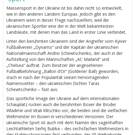
Massensport in der Ukraine ist bis dahin nicht so entwickelt,
wie in den anderen Ländern Europas. Jedoch gibt es den
Ukrainern wem in dieser Frage nachzueifern, weil die
ukrainischen Sportler eine der in der Welt bekanntesten
Landsleute, mit denen man das Land in erster Linie verbindet.
Unter den berühmten Ukrainern sind der Angreifer vom Kyiver
Fußballverein „Dynamo“ und der Kapitän der ukrainischen
Nationalmannschaft Andrei Schewtschenko, der auch in der
Aufstellung von den Mannschaften „AC Mailand“ und
„Chelsea“ auftrat. Zum Besitzer der angesehenen
Fußballbelohnung „Ballon d’Or“ (Goldener Ball) geworden,
stach er nach der Popularität seinen hervorragenden
Namensvetter – den ukrainischen Dichter Taras
Schewtschenko – fast aus.
Das sportliche Image der Ukraine auf dem internationalen
Schauplatz rücken auch die berühmten Boxer die Brüder
Wladimir und Vitali Klitschko vor, die beiden sind die vielfachen
Weltmeister im Boxen in verschiedenen Versionen. Der
ukrainische Sport ist auch mit dem Namen des sagenhaften
Leichtathleten Serhij Bubka – des sechsfachen Weltmeisters in
den Stabhochsprüngen fest verbunden, der 35 Weltrekorde