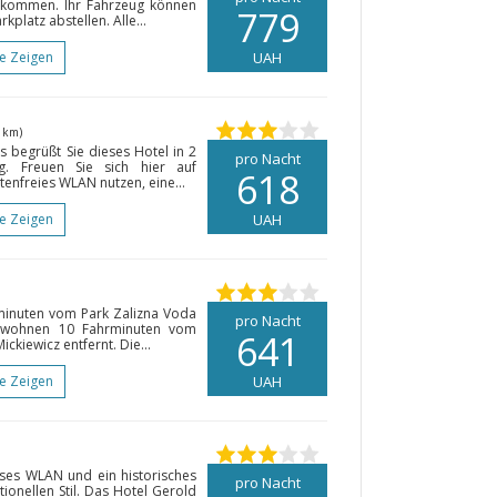
lkommen. Ihr Fahrzeug können
779
platz abstellen. Alle...
te Zeigen
UAH
 km)
 begrüßt Sie dieses Hotel in 2
pro Nacht
g. Freuen Sie sich hier auf
618
enfreies WLAN nutzen, eine...
te Zeigen
UAH
hminuten vom Park Zalizna Voda
pro Nacht
ie wohnen 10 Fahrminuten vom
641
ckiewicz entfernt. Die...
te Zeigen
UAH
oses WLAN und ein historisches
pro Nacht
tionellen Stil. Das Hotel Gerold