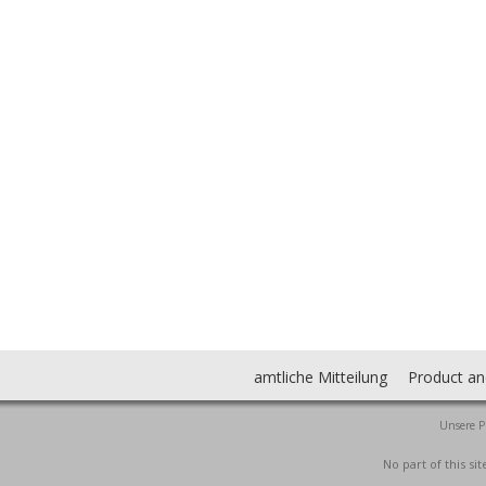
amtliche Mitteilung
Product an
Unsere P
No part of this s