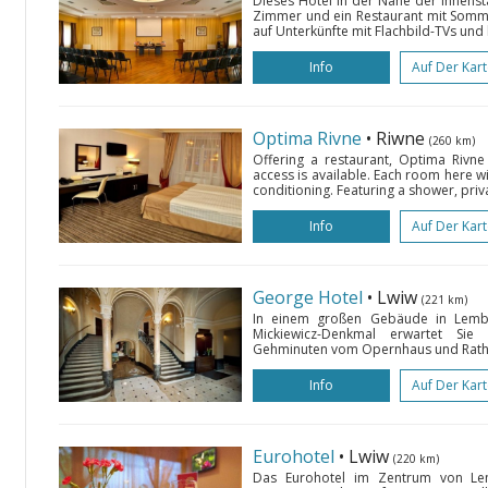
Dieses Hotel in der Nähe der Innensta
Zimmer und ein Restaurant mit Sommer
auf Unterkünfte mit Flachbild-TVs und
Info
Auf Der Kar
Optima Rivne
• Riwne
(260 km)
Offering a restaurant, Optima Rivne 
access is available. Each room here wi
conditioning. Featuring a shower, pri
Info
Auf Der Kar
George Hotel
• Lwiw
(221 km)
In einem großen Gebäude in Lemb
Mickiewicz-Denkmal erwartet Si
Gehminuten vom Opernhaus und Rathaus 
Info
Auf Der Kar
Eurohotel
• Lwiw
(220 km)
Das Eurohotel im Zentrum von Lem