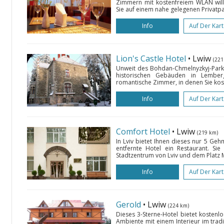
Zimmern mit kostenfreiem WLAN wil
Sie auf einem nahe gelegenen Privatpark
Info
Auf Der Kar
Lion's Castle Hotel
• Lwiw
(221
Unweit des Bohdan-Chmelnyzkyj-Parks
historischen Gebäuden in Lember
romantische Zimmer, in denen Sie kost
Info
Auf Der Kar
Comfort Hotel
• Lwiw
(219 km)
In Lviv bietet Ihnen dieses nur 5 Ge
entfernte Hotel ein Restaurant. S
Stadtzentrum von Lviv und dem Platz Mi
Info
Auf Der Kar
Gerold
• Lwiw
(224 km)
Dieses 3-Sterne-Hotel bietet kostenl
Ambiente mit einem Interieur im tradi