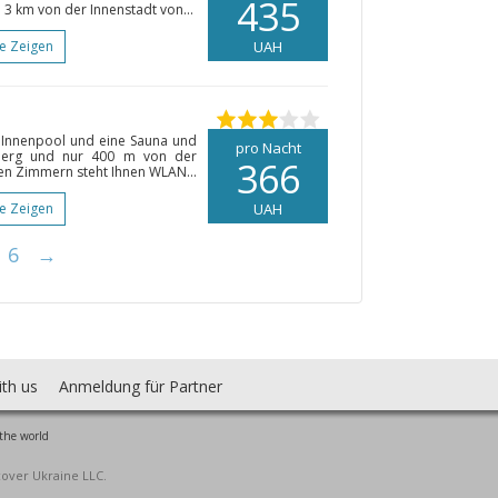
435
 3 km von der Innenstadt von...
te Zeigen
UAH
n Innenpool und eine Sauna und
pro Nacht
emberg und nur 400 m von der
366
ten Zimmern steht Ihnen WLAN...
te Zeigen
UAH
6
→
ith us
Anmeldung für Partner
the world
cover Ukraine LLC.