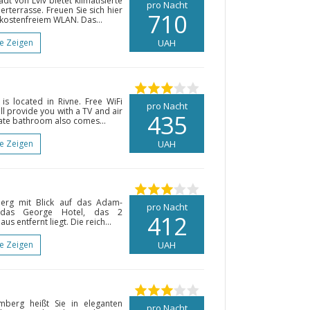
dt von Lviv bietet klimatisierte
pro Nacht
terrasse. Freuen Sie sich hier
710
 kostenfreiem WLAN. Das...
te Zeigen
UAH
is located in Rivne. Free WiFi
pro Nacht
ll provide you with a TV and air
435
vate bathroom also comes...
te Zeigen
UAH
erg mit Blick auf das Adam-
pro Nacht
e das George Hotel, das 2
412
entfernt liegt. Die reich...
te Zeigen
UAH
berg heißt Sie in eleganten
pro Nacht