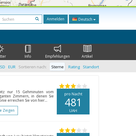
Anmelden
Deutsch
tter
Info
Empfehlungen
Artikel
SD
EUR
Sortieren nach:
Sterne
Rating
Standort
witz nur 15 Gehminuten vom
pro Nacht
eganten Zimmern, in denen Sie
481
ie erreichen Sie von hier...
te Zeigen
UAH