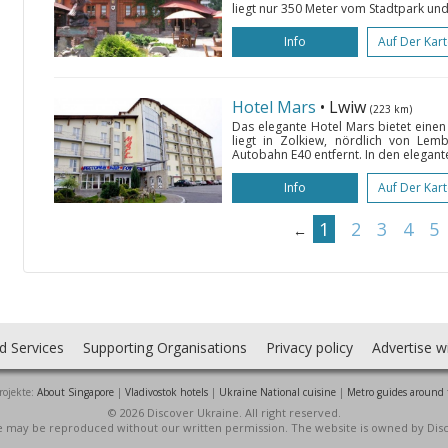
liegt nur 350 Meter vom Stadtpark und
Info
Auf Der Kar
Hotel Mars
• Lwiw
(223 km)
Das elegante Hotel Mars bietet eine
liegt in Zolkiew, nördlich von L
Autobahn E40 entfernt. In den elegan
Info
Auf Der Kar
1
2
3
4
5
←
d Services
Supporting Organisations
Privacy policy
Advertise w
rojekte:
About Singapore
|
Vladivostok hotels
|
Ukraine National cuisine
|
Metro guides around 
© 2026 Discover Ukraine. All right reserved.
ite may be reproduced without our written permission. The website is owned by Dis