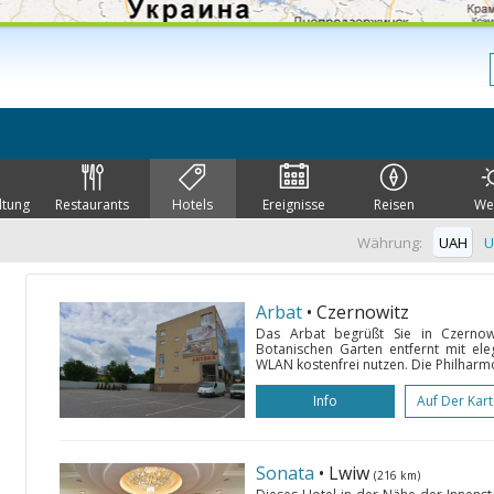
ltung
Restaurants
Hotels
Ereignisse
Reisen
We
Währung:
UAH
U
Arbat
• Czernowitz
Das Arbat begrüßt Sie in Czerno
Botanischen Garten entfernt mit el
WLAN kostenfrei nutzen. Die Philharmon
Info
Auf Der Kar
Sonata
• Lwiw
(216 km)