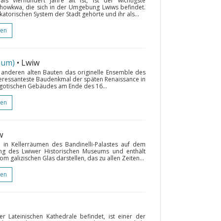
s vierhundert Jahre alt ist, ist der wichtigste
chowkwa, die sich in der Umgebung Lwiws befindet.
katorischen System der Stadt gehörte und ihr als...
gen
eum)
• Lwiw
n anderen alten Bauten das originelle Ensemble des
interessanteste Baudenkmal der späten Renaissance in
n gotischen Gebäudes am Ende des 16...
gen
w
 in Kellerräumen des Bandinelli-Palastes auf dem
lung des Lwiwer Historischen Museums und enthält
m galizischen Glas darstellen, das zu allen Zeiten...
gen
r Lateinischen Kathedrale befindet, ist einer der