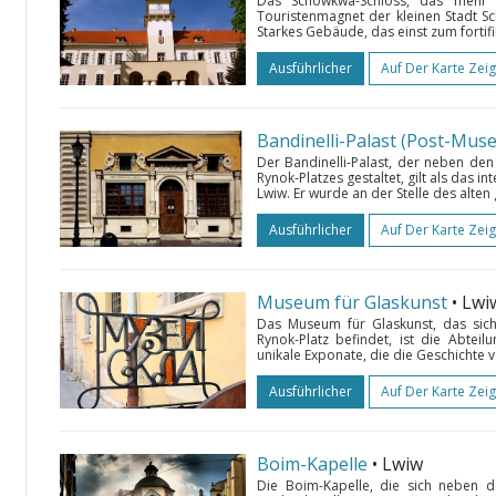
Das Schowkwa-Schloss, das mehr al
Touristenmagnet der kleinen Stadt S
Starkes Gebäude, das einst zum fortifi
Ausführlicher
Auf Der Karte Zei
Bandinelli-Palast (Post-Mus
Der Bandinelli-Palast, der neben de
Rynok-Platzes gestaltet, gilt als das 
Lwiw. Er wurde an der Stelle des alte
Ausführlicher
Auf Der Karte Zei
Museum für Glaskunst
• Lwi
Das Museum für Glaskunst, das sich
Rynok-Platz befindet, ist die Abtei
unikale Exponate, die die Geschichte vo
Ausführlicher
Auf Der Karte Zei
Boim-Kapelle
• Lwiw
Die Boim-Kapelle, die sich neben de