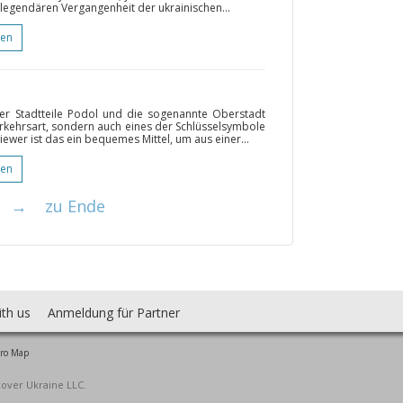
 legendären Vergangenheit der ukrainischen...
gen
wer Stadtteile Podol und die sogenannte Oberstadt
Verkehrsart, sondern auch eines der Schlüsselsymbole
iewer ist das ein bequemes Mittel, um aus einer...
gen
→
zu Ende
ith us
Anmeldung für Partner
ro Map
cover Ukraine LLC.