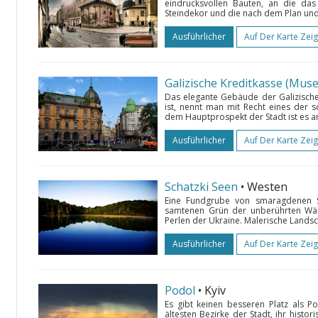
eindrucksvollen Bauten, an die das 
Steindekor und die nach dem Plan und 
Ausführlicher
Auf Der Karte Zei
Das elegante Gebäude der Galizische
ist, nennt man mit Recht eines der
dem Hauptprospekt der Stadt ist es am
Ausführlicher
Auf Der Karte Zei
Schatzki Seen
• Westen
Eine Fundgrube von smaragdenen Sc
samtenen Grün der unberührten Wälde
Perlen der Ukraine. Malerische Landsch
Ausführlicher
Auf Der Karte Zei
Podol
• Kyiv
Es gibt keinen besseren Platz als P
ältesten Bezirke der Stadt, ihr histor