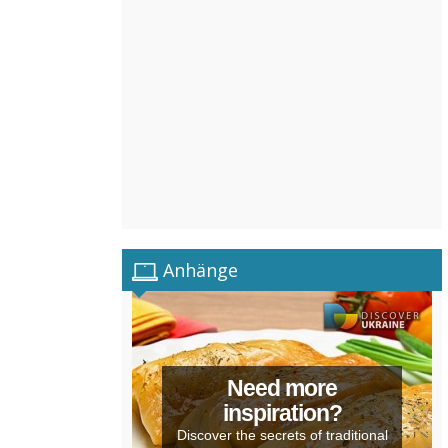
Anhänge
Need more
inspiration?
Discover the secrets of traditional