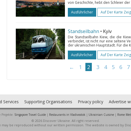
von Geschichte, hebt den Schleier der
Ausführlicher
Auf Der Karte Zei
Standseilbahn
• Kyiv
Die Standseilbahn Kiew, die die Kie
verbindet, ist nicht nur eine seltene 
der ukrainischen Hauptstadt. Für die K
Ausführlicher
Auf Der Karte Zei
←
1
2
3
4
5
6
7
d Services
Supporting Organisations
Privacy policy
Advertise w
 Projekte:
Singapore Travel Guide
|
Restaurants in Vladivostok
|
Ukrainian Cuisine
|
Rome Met
© 2026 Discover Ukraine. All right reserved.
ite may be reproduced without our written permission. The website is owned by Dis