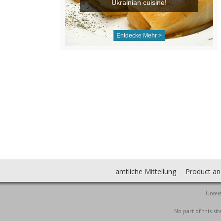
Ukrainian cuisine!
Entdecke Mehr >
amtliche Mitteilung
Product an
Unsere
No part of this s