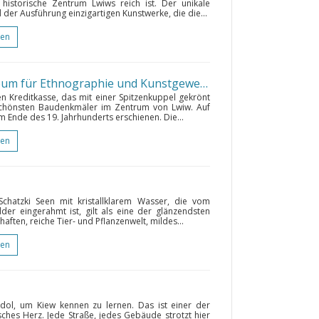
historische Zentrum Lwiws reich ist. Der unikale
der Ausführung einzigartigen Kunstwerke, die die...
gen
Galizische Kreditkasse (Museum für Ethnographie und Kunstgewerbe)
• Lwiw
n Kreditkasse, das mit einer Spitzenkuppel gekrönt
 schönsten Baudenkmäler im Zentrum von Lwiw. Auf
 Ende des 19. Jahrhunderts erschienen. Die...
gen
hatzki Seen mit kristallklarem Wasser, die vom
r eingerahmt ist, gilt als eine der glänzendsten
aften, reiche Tier- und Pflanzenwelt, mildes...
gen
odol, um Kiew kennen zu lernen. Das ist einer der
isches Herz. Jede Straße, jedes Gebäude strotzt hier