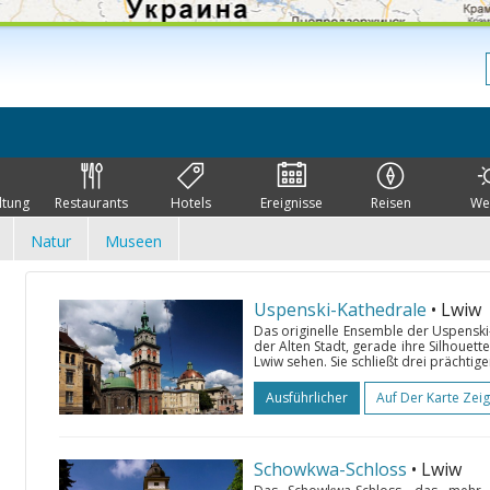
ltung
Restaurants
Hotels
Ereignisse
Reisen
We
Natur
Museen
Uspenski-Kathedrale
• Lwiw
Das originelle Ensemble der Uspenski
der Alten Stadt, gerade ihre Silhouett
Lwiw sehen. Sie schließt drei prächtige
Ausführlicher
Auf Der Karte Zei
Schowkwa-Schloss
• Lwiw