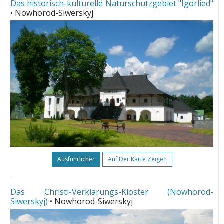
Das historisch-kulturelle Naturschutzgebiet "Igorlied"
• Nowhorod-Siwerskyj
Ausführlicher
Auf Der Karte Zeigen
Das Christi-Verklärungs-Kloster (Nowhorod-
Siwerskyj)
• Nowhorod-Siwerskyj