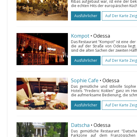
Ribas aufgebaut war, ist eine der be
die echten Hits der europäischen Küche
Ausführlicher
Auf Der Karte Zei
Kompot
• Odessa
Das Restaurant "Kompot" ist eine der 
die auf der Straße von Odessa liegt.
sind die alten Sachen der zweiten Hälf
Ausführlicher
Auf Der Karte Zei
Sophie Cafe
• Odessa
Das gemütliche und stilvolle Sophi
Hotels "Frederiс Koklen" ganz im He
die aufmerksame Bedienung, die schma
Ausführlicher
Auf Der Karte Zei
Datscha
• Odessa
Das gemütliche Restaurant "Datscha"
Parkzone auf dem Französischen