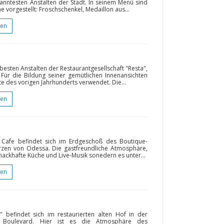
kanntesten Anstalten der Stadt. In seinem Menü sind
 vorgestellt: Froschschenkel, Medaillon aus...
gen
besten Anstalten der Restaurantgesellschaft "Resta",
 Für die Bildung seiner gemütlichen Innenansichten
te des vorigen Jahrhunderts verwendet. Die...
gen
e Cafe befindet sich im Erdgeschoß des Boutique-
rzen von Odessa. Die gastfreundliche Atmosphäre,
ckhafte Küche und Live-Musik sonedern es unter...
gen
 befindet sich im restaurierten alten Hof in der
 Boulevard. Hier ist es die Atmosphäre des