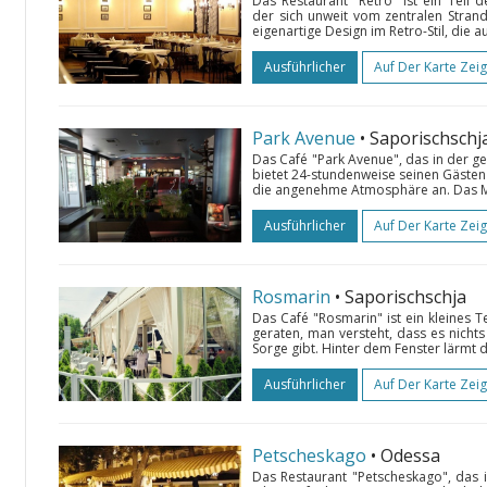
Das Restaurant "Retro" ist ein Teil
der sich unweit vom zentralen Strand
eigenartige Design im Retro-Stil, die
Ausführlicher
Auf Der Karte Zei
Park Avenue
• Saporischschj
Das Café "Park Avenue", das in der g
bietet 24-stundenweise seinen Gästen
die angenehme Atmosphäre an. Das Men
Ausführlicher
Auf Der Karte Zei
Rosmarin
• Saporischschja
Das Café "Rosmarin" ist ein kleines T
geraten, man versteht, dass es nicht
Sorge gibt. Hinter dem Fenster lärmt d
Ausführlicher
Auf Der Karte Zei
Petscheskago
• Odessa
Das Restaurant "Petscheskago", das 