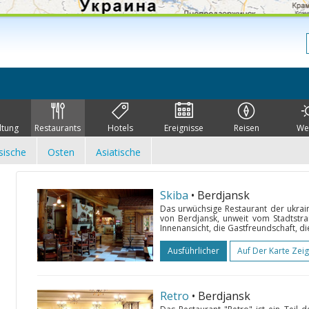
ltung
Restaurants
Hotels
Ereignisse
Reisen
We
sische
Osten
Asiatische
Skiba
• Berdjansk
Das urwüchsige Restaurant der ukrain
von Berdjansk, unweit vom Stadtstra
Innenansicht, die Gastfreundschaft, di
Ausführlicher
Auf Der Karte Zei
Retro
• Berdjansk