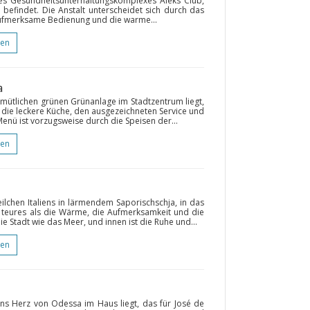
 des Gesundheitsunterhaltungskomplexes Aleks Club,
 befindet. Die Anstalt unterscheidet sich durch das
 aufmerksame Bedienung und die warme...
gen
a
emütlichen grünen Grünanlage im Stadtzentrum liegt,
 die leckere Küche, den ausgezeichneten Service und
ü ist vorzugsweise durch die Speisen der...
gen
eilchen Italiens in lärmendem Saporischschja, in das
s teures als die Wärme, die Aufmerksamkeit und die
ie Stadt wie das Meer, und innen ist die Ruhe und...
gen
ins Herz von Odessa im Haus liegt, das für José de