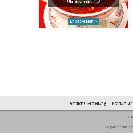
Ukrainian cuisine!
Entdecke Mehr >
amtliche Mitteilung
Product an
Uns
No part of this s