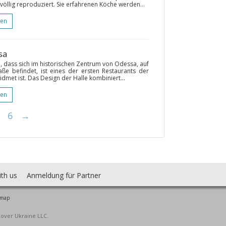
öllig reproduziert. Sie erfahrenen Köche werden...
gen
sa
, dass sich im historischen Zentrum von Odessa, auf
ße befindet, ist eines der ersten Restaurants der
dmet ist. Das Design der Halle kombiniert...
gen
6
→
ith us
Anmeldung für Partner
 map
cover Ukraine LLC.