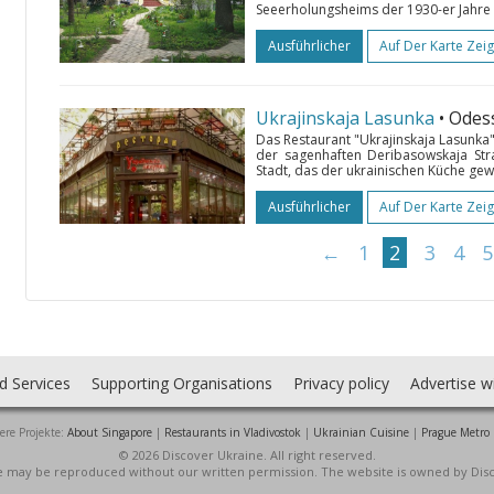
Seeerholungsheims der 1930-er Jahre v
Ausführlicher
Auf Der Karte Zei
Ukrajinskaja Lasunka
• Odes
Das Restaurant "Ukrajinskaja Lasunka"
der sagenhaften Deribasowskaja Stra
Stadt, das der ukrainischen Küche gewi
Ausführlicher
Auf Der Karte Zei
←
1
2
3
4
5
d Services
Supporting Organisations
Privacy policy
Advertise w
ere Projekte:
About Singapore
|
Restaurants in Vladivostok
|
Ukrainian Cuisine
|
Prague Metro
© 2026 Discover Ukraine. All right reserved.
ite may be reproduced without our written permission. The website is owned by Dis