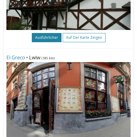
Ausführlicher
Auf Der Karte Zeigen
El Greсo
• Lwiw
(185 km)