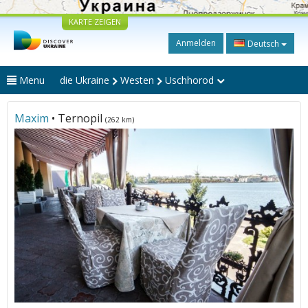
KARTE ZEIGEN
Anmelden
Deutsch
Menu
die Ukraine
Westen
Uschhorod
Maxim
• Ternopil
(262 km)