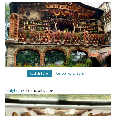
Ausführlicher
Auf Der Karte Zeigen
Halytsch
• Ternopil
(264 km)