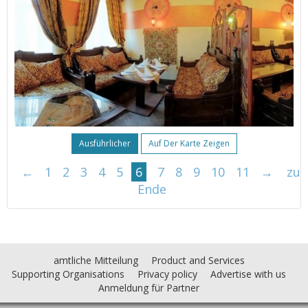
Ausführlicher
Auf Der Karte Zeigen
←
1
2
3
4
5
6
7
8
9
10
11
→
zu
Ende
amtliche Mitteilung
Product and Services
Supporting Organisations
Privacy policy
Advertise with us
Anmeldung für Partner