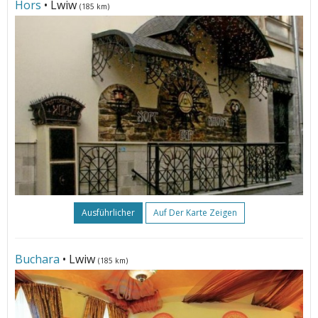
Hors
• Lwiw
(185 km)
Ausführlicher
Auf Der Karte Zeigen
Buchara
• Lwiw
(185 km)