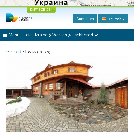
KARTE ZEIGEN
Anmelden
Deutsch
Menu
die Ukraine
Westen
Uschhorod
Gerold
• Lwiw
(186 km)