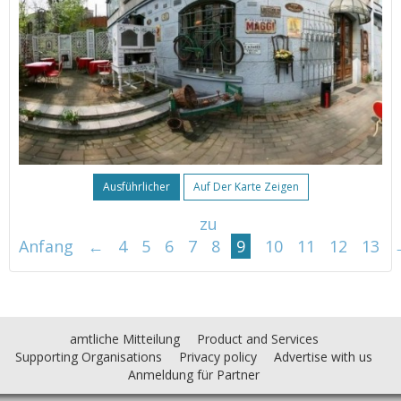
Ausführlicher
Auf Der Karte Zeigen
zu
Anfang
←
4
5
6
7
8
9
10
11
12
13
amtliche Mitteilung
Product and Services
Supporting Organisations
Privacy policy
Advertise with us
Anmeldung für Partner