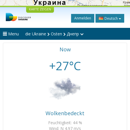
KARTE ZEIGEN
Anmelden
Deutsch
Menu
die Ukraine
Osten
Днепр
Now
+27°C
Wolkenbedeckt
Feuchtigkeit: 44 %
Wind: N 4.97 m/s