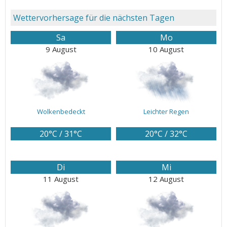
Wettervorhersage für die nächsten Tagen
Sa
Mo
9 August
10 August
Wolkenbedeckt
Leichter Regen
20°C / 31°C
20°C / 32°C
Di
Mi
11 August
12 August