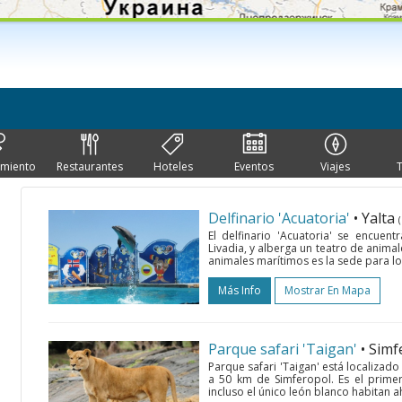
imiento
Restaurantes
Hoteles
Eventos
Viajes
Delfinario 'Acuatoria'
• Yalta
El delfinario 'Acuatoria' se encuen
Livadia, y alberga un teatro de animal
animales marítimos es la sede para lo
Más Info
Mostrar En Mapa
Parque safari 'Taigan'
• Sim
Parque safari 'Taigan' está localizad
a 50 km de Simferopol. Es el prime
incluso el único león blanco habitan a