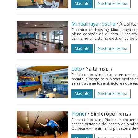
Más Info
Mostrar En Mapa
Mindalnaya roscha
• Alushta
El centro de bowling Mindalnaya ros
pleno corazón de Alushta. El recinto
asimismo un sistema electrónico de pun
Más Info
Mostrar En Mapa
Leto
• Yalta
(115 km)
El club de bowling Leto se encuentra e
recinto alberga seis pistas profesi
salas trabajan los instructores que en
Más Info
Mostrar En Mapa
Pioner
• Simferópol
(101 km)
El club de bowling Pioner se encuent
escasa distancia del centro de Simfe
Quibica AMF, asimismo pinsetters de 