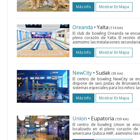
Más Info
Mostrar En Mapa
Oreanda
• Yalta
(114 km)
El club de bowling Oreanda se encue
pleno corazón de Yalta. El recinto 
asimismo las instalaciones secundarias
Más Info
Mostrar En Mapa
NewCity
• Sudak
(39 km)
El centro de bowling NewCity se en
dispone de seis pistas de Brunswick
sistemas especiales para los niños: l
Más Info
Mostrar En Mapa
Union
• Eupatoria
(159 km)
El centro de bowling Union se enc
localizado en el pleno corazón de 
americana Qubica AMF, asimismo las ins