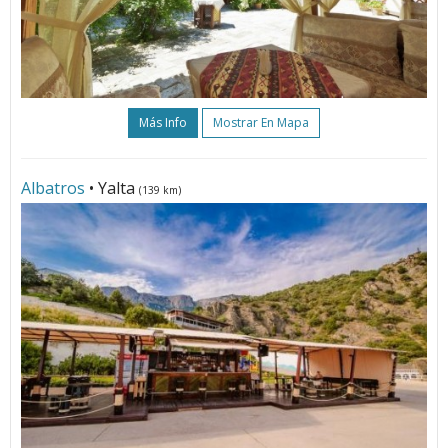
Más Info
Mostrar En Mapa
Albatros
• Yalta
(139 km)