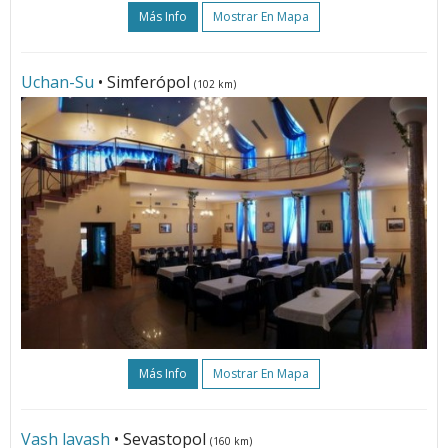
Más Info
Mostrar En Mapa
Uchan-Su
• Simferópol
(102 km)
Más Info
Mostrar En Mapa
Vash lavash
• Sevastopol
(160 km)