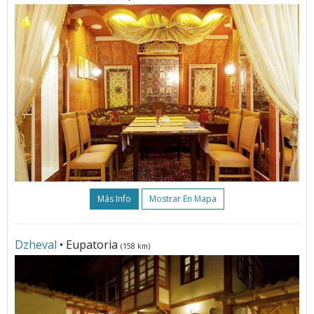
Más Info
Mostrar En Mapa
Dzheval
• Eupatoria
(158 km)