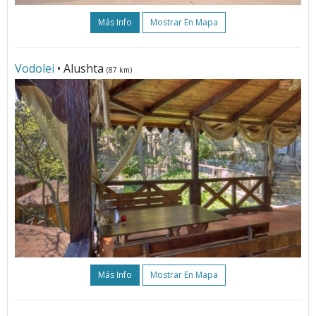
Más Info
Mostrar En Mapa
Vodolei
• Alushta
(87 km)
Más Info
Mostrar En Mapa