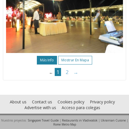
Más Info
Mostrar En Mapa
1
2
→
←
About us
Contact us
Cookies policy
Privacy policy
Advertise with us
Acceso para colegas
Nuestros proyectos:
Singapore Travel Guide
|
Restaurants in Vladivostok
|
Ukrainian Cuisine
|
Rome Metro Map