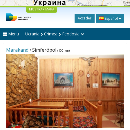
MOSTRAR MAPA
Acceder
Español
Menu
Ucrania
Crimea
Feodosia
Marakand
• Simferópol
(100 km)