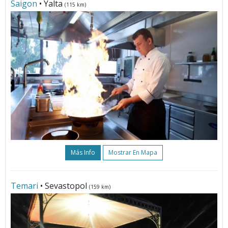
Saigon
• Yalta
(115 km)
Más Info
Mostrar En Mapa
Temari
• Sevastopol
(159 km)