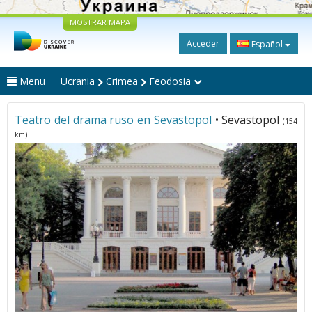
MOSTRAR MAPA
Acceder
Español
Menu
Ucrania
Crimea
Feodosia
Teatro del drama ruso en Sevastopol
• Sevastopol
(154
km)