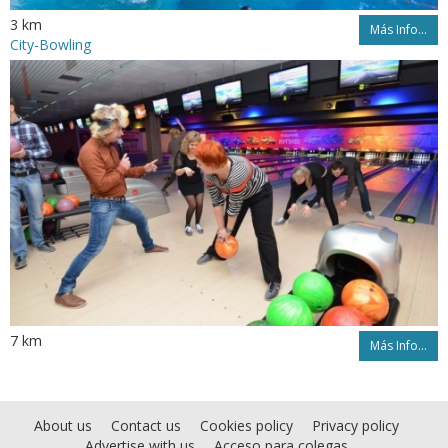
3 km
Más Info...
City-Bowling
7 km
Más Info...
About us
Contact us
Cookies policy
Privacy policy
Advertise with us
Acceso para colegas