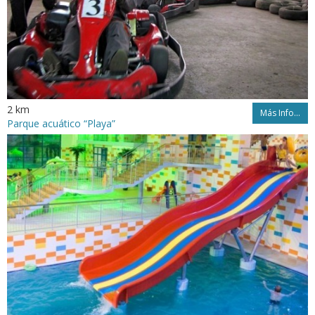
2 km
Más Info...
Parque acuático “Playa”