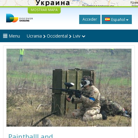
MOSTRAR MAPA
Acceder
Español
Menu
Ucrania
Occidental
Lviv
PaintballLand