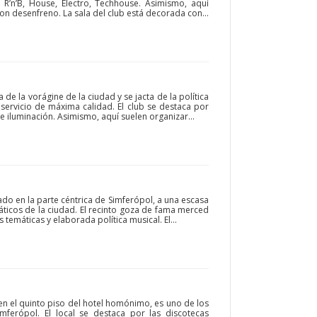
 R’n’B, House, Electro, Techhouse. Asimismo, aquí
on desenfreno. La sala del club está decorada con...
 de la vorágine de la ciudad y se jacta de la política
 servicio de máxima calidad. El club se destaca por
 iluminación. Asimismo, aquí suelen organizar...
ado en la parte céntrica de Simferópol, a una escasa
ticos de la ciudad. El recinto goza de fama merced
s temáticas y elaborada política musical. El...
en el quinto piso del hotel homónimo, es uno de los
mferópol. El local se destaca por las discotecas