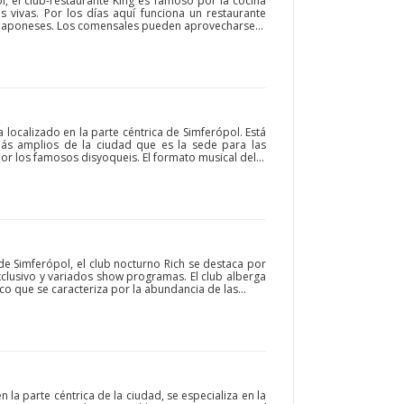
l, el club-restaurante King es famoso por la cocina
s vivas. Por los días aquí funciona un restaurante
 japoneses. Los comensales pueden aprovecharse...
 localizado en la parte céntrica de Simferópol. Está
ás amplios de la ciudad que es la sede para las
r los famosos disyoqueis. El formato musical del...
de Simferópol, el club nocturno Rich se destaca por
exclusivo y variados show programas. El club alberga
ico que se caracteriza por la abundancia de las...
la parte céntrica de la ciudad, se especializa en la