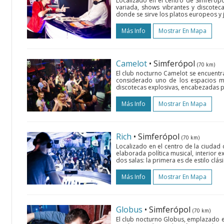
Localizado en el centro de Simferópo
variada, shows vibrantes y discoteca
donde se sirve los platos europeos y
Más Info
Mostrar En Mapa
Camelot
• Simferópol
(70 km)
El club nocturno Camelot se encuentra
considerado uno de los espacios m
discotecas explosivas, encabezadas po
Más Info
Mostrar En Mapa
Rich
• Simferópol
(70 km)
Localizado en el centro de la ciudad 
elaborada política musical, interior 
dos salas: la primera es de estilo clás
Más Info
Mostrar En Mapa
Globus
• Simferópol
(70 km)
El club nocturno Globus, emplazado en 