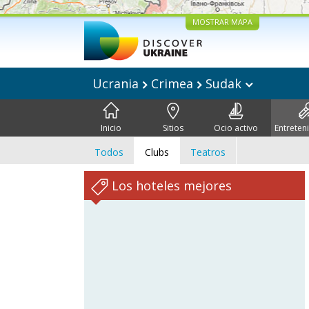
MOSTRAR MAPA
Ucrania
Crimea
Sudak
Inicio
Sitios
Ocio activo
Entreten
Todos
Clubs
Teatros
Los hoteles mejores