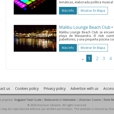
temáticas, elaborada política musical 
Más Info
Mostrar En Mapa
Malibu Lounge Beach Club
•
Malibu Lounge Beach Club se encuent
playa de Massandra. El club cuen
pabellones, y una pequeña piscina con
Más Info
Mostrar En Mapa
1
2
3
4
←
act us
Cookies policy
Privacy policy
Advertise with us
Acces
s proyectos:
Singapore Travel Guide
|
Restaurants in Vladivostok
|
Ukrainian Cuisine
|
Rome Me
© 2026 Discover Ukraine. All right reserved.
ite may be reproduced without our written permission. The website is owned by Dis