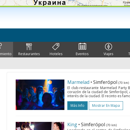
imiento
Restaurantes
Hoteles
Eventos
Viajes
Marmelad
• Simferópol
(70 km)
El club-restaurante Marmelad Party 
corazón de la ciudad de Simferópol, a
interés de la ciudad. El recinto es fam
Más Info
Mostrar En Mapa
King
• Simferópol
(70 km)