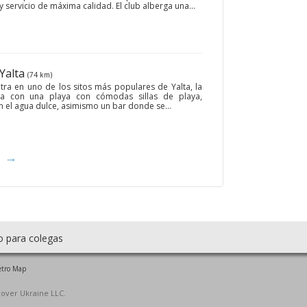
y servicio de máxima calidad. El club alberga una...
 Yalta
(74 km)
ra en uno de los sitos más populares de Yalta, la
ta con una playa con cómodas sillas de playa,
 el agua dulce, asimismo un bar donde se...
→
o para colegas
tro Map
cover Ukraine LLC.