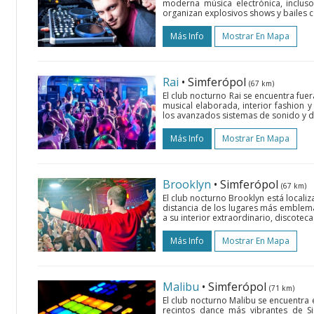
moderna música electrónica, incluso
organizan explosivos shows y bailes c
Más Info
Mostrar En Mapa
Rai
• Simferópol
(67 km)
El club nocturno Rai se encuentra fuera
musical elaborada, interior fashion y
los avanzados sistemas de sonido y de
Más Info
Mostrar En Mapa
Brooklyn
• Simferópol
(67 km)
El club nocturno Brooklyn está localiz
distancia de los lugares más emblemá
a su interior extraordinario, discoteca
Más Info
Mostrar En Mapa
Malibu
• Simferópol
(71 km)
El club nocturno Malibu se encuentra 
recintos dance más vibrantes de Si