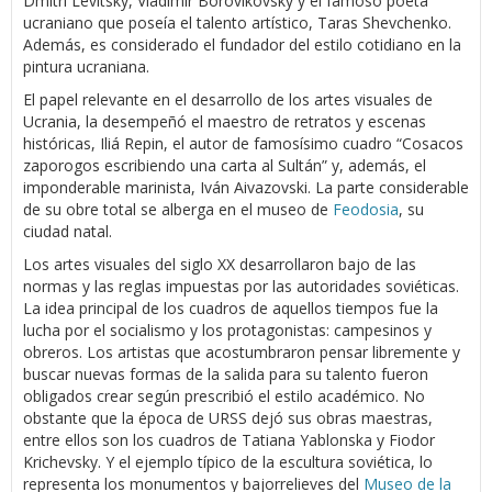
Dmitri Levitsky, Vladimir Borovikovsky y el famoso poeta
ucraniano que poseía el talento artístico, Taras Shevchenko.
Además, es considerado el fundador del estilo cotidiano en la
pintura ucraniana.
El papel relevante en el desarrollo de los artes visuales de
Ucrania, la desempeñó el maestro de retratos y escenas
históricas, Iliá Repin, el autor de famosísimo cuadro “Cosacos
zaporogos escribiendo una carta al Sultán” y, además, el
imponderable marinista, Iván Aivazovski. La parte considerable
de su obre total se alberga en el museo de
Feodosia
, su
ciudad natal.
Los artes visuales del siglo XX desarrollaron bajo de las
normas y las reglas impuestas por las autoridades soviéticas.
La idea principal de los cuadros de aquellos tiempos fue la
lucha por el socialismo y los protagonistas: campesinos y
obreros. Los artistas que acostumbraron pensar libremente y
buscar nuevas formas de la salida para su talento fueron
obligados crear según prescribió el estilo académico. No
obstante que la época de URSS dejó sus obras maestras,
entre ellos son los cuadros de Tatiana Yablonska y Fiodor
Krichevsky. Y el ejemplo típico de la escultura soviética, lo
representa los monumentos y bajorrelieves del
Museo de la