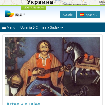
MOSTRAR MAPA
Acceder
Español
Menu
Ucrania
Crimea
Sudak
Artes visuales