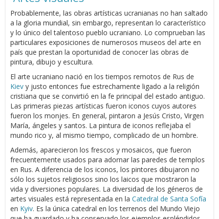
Probablemente, las obras artísticas ucranianas no han saltado
a la gloria mundial, sin embargo, representan lo característico
y lo único del talentoso pueblo ucraniano. Lo comprueban las
particulares exposiciones de numerosos museos del arte en
país que prestan la oportunidad de conocer las obras de
pintura, dibujo y escultura.
El arte ucraniano nació en los tiempos remotos de Rus de
Kiev
y justo entonces fue estrechamente ligado a la religión
cristiana que se convirtió en la fe principal del estado antiguo.
Las primeras piezas artísticas fueron iconos cuyos autores
fueron los monjes. En general, pintaron a Jesús Cristo, Virgen
María, ángeles y santos. La pintura de iconos reflejaba el
mundo rico y, al mismo tiempo, complicado de un hombre.
Además, aparecieron los frescos y mosaicos, que fueron
frecuentemente usados para adornar las paredes de templos
en Rus. A diferencia de los iconos, los pintores dibujaron no
sólo los sujetos religiosos sino los laicos que mostraron la
vida y diversiones populares. La diversidad de los géneros de
artes visuales está representada en la
Catedral de Santa Sofía
en
Kyiv
. Es la única catedral en los terrenos del Mundo Viejo
que ha guardado y ha conservado los ejemplos espléndidos