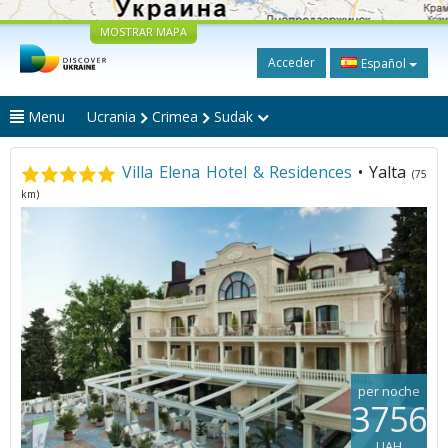
MOSTRAR MAPA
Acceder
Español
Menu
Ucrania
Crimea
Sudak
Villa Elena Hotel & Residences
• Yalta
(75
km)
per noche
3756
UAH