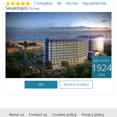
Complejo de recreo Aquamarine
•
Sevastopol
(123 km)
per noche
1924
UAH
Info
Mostrar En Mapa
About us
Contact us
Cookies policy
Privacy policy