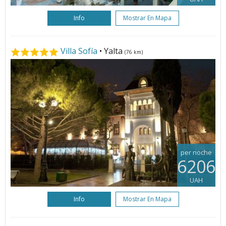
Info
Mostrar En Mapa
Villa Sofía
• Yalta
(76 km)
per noche
6206
UAH
Info
Mostrar En Mapa