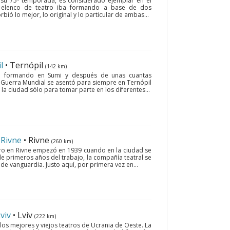
o su 75ª temporada, es considerado ejemplar en el
El elenco de teatro iba formando a base de dos
ió lo mejor, lo original y lo particular de ambas...
l
• Ternópil
(142 km)
iba formando en Sumi y después de unas cuantas
 Guerra Mundial se asentó para siempre en Ternópil
la ciudad sólo para tomar parte en los diferentes...
 Rivne
• Rivne
(260 km)
tro en Rivne empezó en 1939 cuando en la ciudad se
de primeros años del trabajo, la compañía teatral se
 de vanguardia. Justo aquí, por primera vez en...
viv
• Lviv
(222 km)
os mejores y viejos teatros de Ucrania de Oeste. La