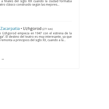
 a finales del siglo XIX cuando la ciudad formaba
tro clásico construido según las mejores...
 Zacarpatia
• Uzhgorod
(271 km)
 de Úzhgorod empieza en 1947 con el estrena de la
a”. El destino del teatro es muy interesante, ya que
remonta a principios del siglo XX, cuando a la...
→