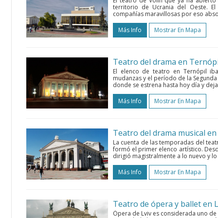
El teatro de Volin que ya ha abiert
territorio de Ucrania del Oeste. 
compañías maravillosas por eso absorb
Más Info
Mostrar En Mapa
Teatro del drama en Ternópi
El elenco de teatro en Ternópil 
mudanzas y el período de la Segunda
donde se estrena hasta hoy día y deja 
Más Info
Mostrar En Mapa
Teatro del drama musical en
La cuenta de las temporadas del tea
formó el primer elenco artístico. Des
dirigió magistralmente a lo nuevo y lo
Más Info
Mostrar En Mapa
Teatro de ópera y ballet en L
Ópera de Lviv es considerada uno de l