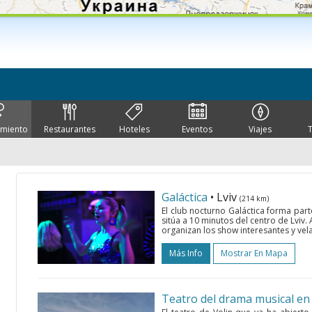
imiento
Restaurantes
Hoteles
Eventos
Viajes
Galáctica
• Lviv
(214 km)
El club nocturno Galáctica forma par
sitúa a 10 minutos del centro de Lviv
organizan los show interesantes y vela
Más Info
Mostrar En Mapa
Teatro del drama musical en