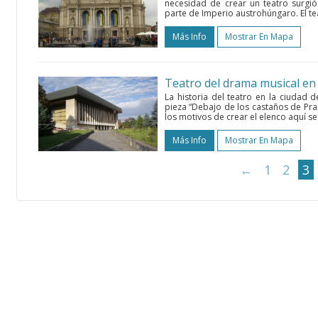
necesidad de crear un teatro surgió
parte de Imperio austrohúngaro. El tea
Más Info
Mostrar En Mapa
Teatro del drama musical en
La historia del teatro en la ciudad
pieza “Debajo de los castaños de Prag
los motivos de crear el elenco aquí se 
Más Info
Mostrar En Mapa
←
1
2
3