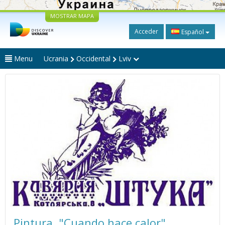
MOSTRAR MAPA
Acceder
Español
Menu
Ucrania
Occidental
Lviv
Pintura. "Cuando hace calor"