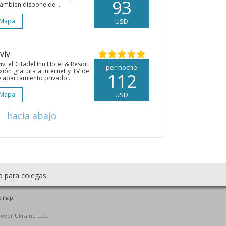
93
También dispone de...
 Mapa
USD
Lviv
v, el Citadel Inn Hotel & Resort
per noche
ión gratuita a internet y TV de
112
e aparcamiento privado...
 Mapa
USD
hacia abajo
o para colegas
o map
cover Ukraine LLC.