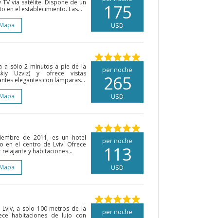
 TV vía satélite. Dispone de un
175
 en el establecimiento. Las...
 Mapa
USD
ra a sólo 2 minutos a pie de la
per noche
kiy Uzviz) y ofrece vistas
265
antes elegantes con lámparas...
 Mapa
USD
ciembre de 2011, es un hotel
per noche
do en el centro de Lviv. Ofrece
113
elajante y habitaciones...
 Mapa
USD
 Lviv, a solo 100 metros de la
per noche
ece habitaciones de lujo con