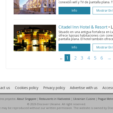
conexión wifi y TV de pantalla plana. 
Info
Mostrar En
Citadel Inn Hotel & Resort
• 
Situado en una antigua fortaleza en Lvi
ofrece lujosas habitaciones con conex
pantalla plana. El hotel también ofrec
Info
Mostrar En
1
2
3
4
5
6
→
←
act us
Cookies policy
Privacy policy
Advertise with us
Acces
ros proyectos:
About Singapore
|
Restaurants in Vladivostok
|
Ukrainian Cuisine
|
Prague Metr
© 2026 Discover Ukraine. All right reserved.
ite may be reproduced without our written permission. The website is owned by Dis