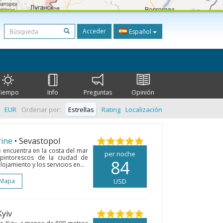
Acceder
Español
Tiempo
Info
Preguntas
Opinión
EUR
Ordenar por:
Estrellas
Rating
Localización
rine
• Sevastopol
 encuentra en la costa del mar
per noche
pintorescos de la ciudad de
84
ojamiento y los servicios en...
 Mapa
USD
Kyiv