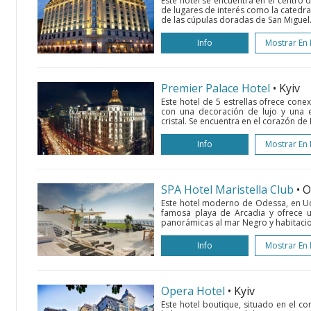
Este hotel se encuentra en el centro
de lugares de interés como la catedra
de las cúpulas doradas de San Miguel.
Info
Mostrar En
Premier Palace Hotel
• Kyiv
Este hotel de 5 estrellas ofrece conex
con una decoración de lujo y una e
cristal. Se encuentra en el corazón de 
Info
Mostrar En
SPA Hotel Maristella Club
• 
Este hotel moderno de Odessa, en Ucr
famosa playa de Arcadia y ofrece u
panorámicas al mar Negro y habitacio
Info
Mostrar En
Opera Hotel
• Kyiv
Este hotel boutique, situado en el co