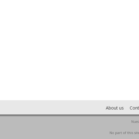
About us
Cont
Nuest
No part of this s