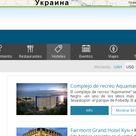
imiento
Restaurantes
Hoteles
Eventos
Viajes
Moneda:
UAH
USD
Complejo de recreo Aquama
El complejo de recreo “Aqumarine” se
Negro –en uno de los sitios más 
Sevastopol– el parque de Pobedy. El al
Info
Mostrar En
Fairmont Grand Hotel Kyiv
• 