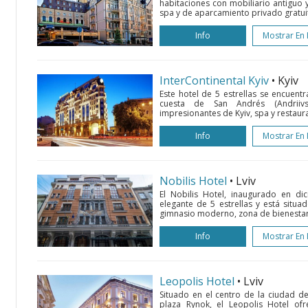
habitaciones con mobiliario antiguo y
spa y de aparcamiento privado gratuito
Info
Mostrar En
InterContinental Kyiv
• Kyiv
Este hotel de 5 estrellas se encuent
cuesta de San Andrés (Andriivs
impresionantes de Kyiv, spa y restaur
Info
Mostrar En
Nobilis Hotel
• Lviv
El Nobilis Hotel, inaugurado en di
elegante de 5 estrellas y está situa
gimnasio moderno, zona de bienestar r
Info
Mostrar En
Leopolis Hotel
• Lviv
Situado en el centro de la ciudad de
plaza Rynok, el Leopolis Hotel ofr