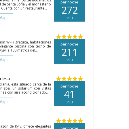
 de Kyiv, a menos de 800 metros
per noche
l de Santa Sofía y el monasterio
272
 Cuenta con un restaurante...
 Mapa
USD
ión Wi-Fi gratuita, habitaciones
per noche
legante piscina con techo de
211
Kyiv, a 100 metros del...
 Mapa
USD
Odesa
ania, está situado cerca de la
per noche
n spa, un solárium con vistas
41
nes con aire acondicionado...
 Mapa
USD
razón de Kyiv, ofrece elegantes
per noche