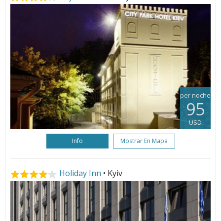
per noche
95
USD
Info
Mostrar En Mapa
Holiday Inn
• Kyiv