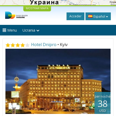
MOSTRAR MAPA
Acceder
Español
Menu
Ucrania
Hotel Dnipro
• Kyiv
per noche
38
USD