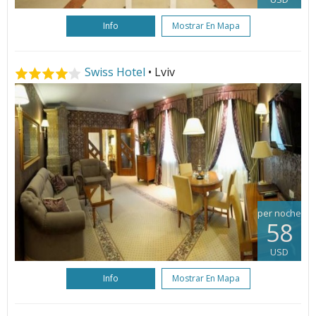
Info
Mostrar En Mapa
Swiss Hotel
• Lviv
per noche
58
USD
Info
Mostrar En Mapa