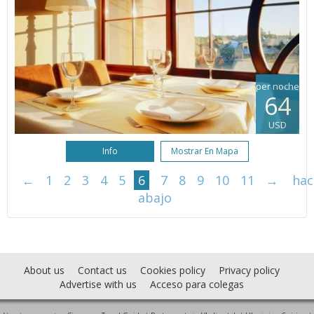
per noche
64
USD
Info
Mostrar En Mapa
←
1
2
3
4
5
6
7
8
9
10
11
→
hac
abajo
About us
Contact us
Cookies policy
Privacy policy
Advertise with us
Acceso para colegas