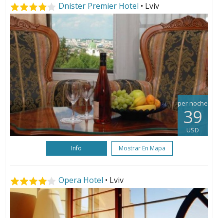
Dnister Premier Hotel
• Lviv
per noche
39
USD
Info
Mostrar En Mapa
Opera Hotel
• Lviv