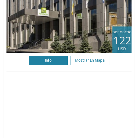
per noche
122
USD
Info
Mostrar En Mapa