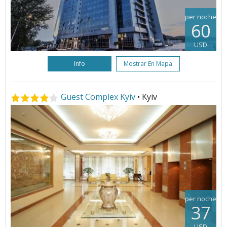
per noche
60
USD
Info
Mostrar En Mapa
Guest Complex Kyiv
• Kyiv
per noche
37
USD