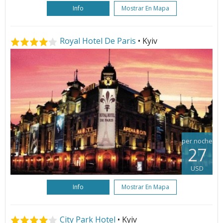
Info
Mostrar En Mapa
Royal Hotel De Paris
• Kyiv
per noche
27
USD
Info
Mostrar En Mapa
City Park Hotel
• Kyiv